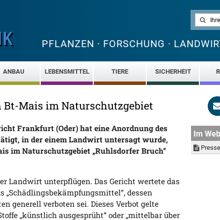
PFLANZEN · FORSCHUNG · LANDWIR
ANBAU
LEBENSMITTEL
TIERE
SICHERHEIT
R
n Bt-Mais im Naturschutzgebiet
icht Frankfurt (Oder) hat eine Anordnung des
Im We
tigt, in der einem Landwirt untersagt wurde,
Presse
is im Naturschutzgebiet „Ruhlsdorfer Bruch“
der Landwirt unterpflügen. Das Gericht wertete das
ls „Schädlingsbekämpfungsmittel“, dessen
n generell verboten sei. Dieses Verbot gelte
toffe „künstlich ausgesprüht“ oder „mittelbar über