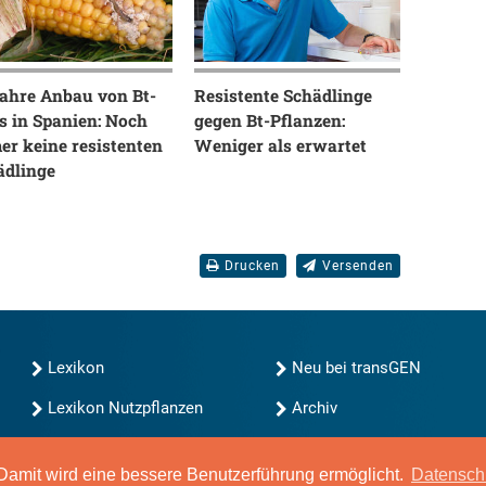
Jahre Anbau von Bt-
Resistente Schädlinge
s in Spanien: Noch
gegen Bt-Pflanzen:
er keine resistenten
Weniger als erwartet
ädlinge
Drucken
Versenden
Lexikon
Neu bei transGEN
Lexikon Nutzpflanzen
Archiv
transGEN durchsuchen
Blog
Gute Gene, schlechte
amit wird eine bessere Benutzerführung ermöglicht.
Datensch
Gene