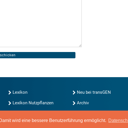
Lexikon
Neu bei transGEN
Lexikon Nutzpflanzen
Archiv
transGEN durchsuchen
Blog
Gute Gene, schlechte
amit wird eine bessere Benutzerführung ermöglicht.
Datensch
Gene