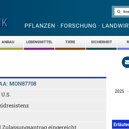
PFLANZEN · FORSCHUNG · LANDWIR
ANBAU
LEBENSMITTEL
TIERE
SICHERHEIT
R
AA: MON87708
 U.S.
zidresistenz
Erläute
Zulassungsantrag eingereicht