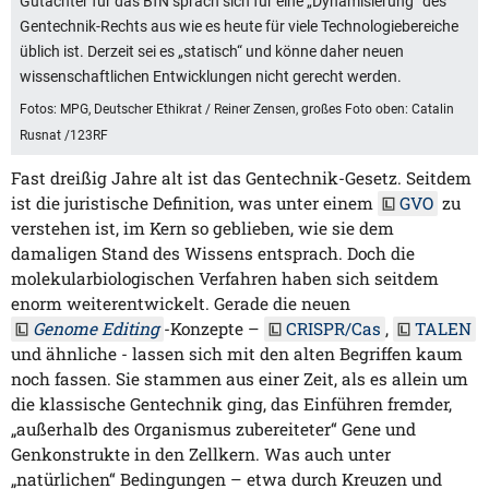
Gutachter für das BfN sprach sich für eine „Dynamisierung“ des
Gentechnik-Rechts aus wie es heute für viele Technologiebereiche
üblich ist. Derzeit sei es „statisch“ und könne daher neuen
wissenschaftlichen Entwicklungen nicht gerecht werden.
Fotos: MPG, Deutscher Ethikrat / Reiner Zensen, großes Foto oben: Catalin
Rusnat /123RF
Fast dreißig Jahre alt ist das Gentechnik-Gesetz. Seitdem
ist die juristische Definition, was unter einem
GVO
zu
verstehen ist, im Kern so geblieben, wie sie dem
damaligen Stand des Wissens entsprach. Doch die
molekularbiologischen Verfahren haben sich seitdem
enorm weiterentwickelt. Gerade die neuen
Genome Editing
-Konzepte –
CRISPR/Cas
,
TALEN
und ähnliche - lassen sich mit den alten Begriffen kaum
noch fassen. Sie stammen aus einer Zeit, als es allein um
die klassische Gentechnik ging, das Einführen fremder,
„außerhalb des Organismus zubereiteter“ Gene und
Genkonstrukte in den Zellkern. Was auch unter
„natürlichen“ Bedingungen – etwa durch Kreuzen und