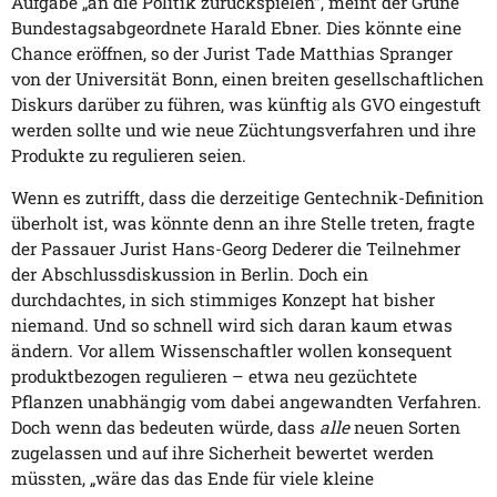
Aufgabe „an die Politik zurückspielen“, meint der Grüne
Bundestagsabgeordnete Harald Ebner. Dies könnte eine
Chance eröffnen, so der Jurist Tade Matthias Spranger
von der Universität Bonn, einen breiten gesellschaftlichen
Diskurs darüber zu führen, was künftig als GVO eingestuft
werden sollte und wie neue Züchtungsverfahren und ihre
Produkte zu regulieren seien.
Wenn es zutrifft, dass die derzeitige Gentechnik-Definition
überholt ist, was könnte denn an ihre Stelle treten, fragte
der Passauer Jurist Hans-Georg Dederer die Teilnehmer
der Abschlussdiskussion in Berlin. Doch ein
durchdachtes, in sich stimmiges Konzept hat bisher
niemand. Und so schnell wird sich daran kaum etwas
ändern. Vor allem Wissenschaftler wollen konsequent
produktbezogen regulieren – etwa neu gezüchtete
Pflanzen unabhängig vom dabei angewandten Verfahren.
Doch wenn das bedeuten würde, dass
alle
neuen Sorten
zugelassen und auf ihre Sicherheit bewertet werden
müssten, „wäre das das Ende für viele kleine