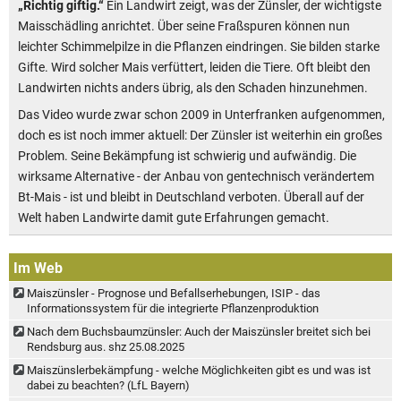
„Richtig giftig.“
Ein Landwirt zeigt, was der Zünsler, der wichtigste
Maisschädling anrichtet. Über seine Fraßspuren können nun
leichter Schimmelpilze in die Pflanzen eindringen. Sie bilden starke
Gifte. Wird solcher Mais verfüttert, leiden die Tiere. Oft bleibt den
Landwirten nichts anders übrig, als den Schaden hinzunehmen.
Das Video wurde zwar schon 2009 in Unterfranken aufgenommen,
doch es ist noch immer aktuell: Der Zünsler ist weiterhin ein großes
Problem. Seine Bekämpfung ist schwierig und aufwändig. Die
wirksame Alternative - der Anbau von gentechnisch verändertem
Bt-Mais - ist und bleibt in Deutschland verboten. Überall auf der
Welt haben Landwirte damit gute Erfahrungen gemacht.
Im Web
Maiszünsler - Prognose und Befallserhebungen, ISIP - das
Informationssystem für die integrierte Pflanzenproduktion
Nach dem Buchsbaumzünsler: Auch der Maiszünsler breitet sich bei
Rendsburg aus. shz 25.08.2025
Maiszünslerbekämpfung - welche Möglichkeiten gibt es und was ist
dabei zu beachten? (LfL Bayern)