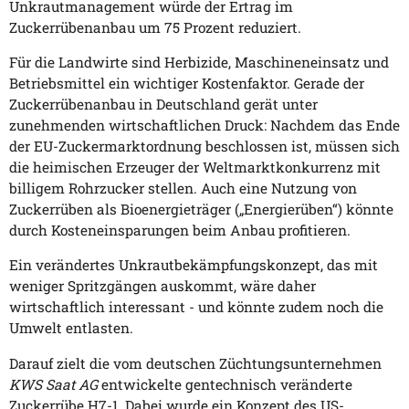
Unkrautmanagement würde der Ertrag im
Zuckerrübenanbau um 75 Prozent reduziert.
Für die Landwirte sind Herbizide, Maschineneinsatz und
Betriebsmittel ein wichtiger Kostenfaktor. Gerade der
Zuckerrübenanbau in Deutschland gerät unter
zunehmenden wirtschaftlichen Druck: Nachdem das Ende
der EU-Zuckermarktordnung beschlossen ist, müssen sich
die heimischen Erzeuger der Weltmarktkonkurrenz mit
billigem Rohrzucker stellen. Auch eine Nutzung von
Zuckerrüben als Bioenergieträger („Energierüben“) könnte
durch Kosteneinsparungen beim Anbau profitieren.
Ein verändertes Unkrautbekämpfungskonzept, das mit
weniger Spritzgängen auskommt, wäre daher
wirtschaftlich interessant - und könnte zudem noch die
Umwelt entlasten.
Darauf zielt die vom deutschen Züchtungsunternehmen
KWS Saat AG
entwickelte gentechnisch veränderte
Zuckerrübe H7-1. Dabei wurde ein Konzept des US-