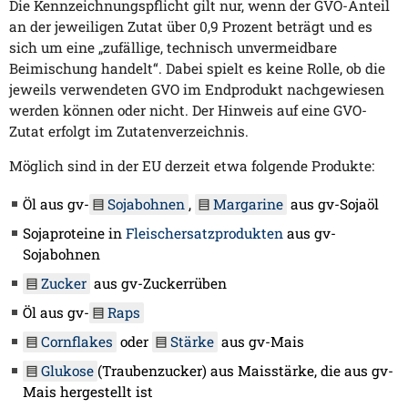
Die Kennzeichnungspflicht gilt nur, wenn der GVO-Anteil
an der jeweiligen Zutat über 0,9 Prozent beträgt und es
sich um eine „zufällige, technisch unvermeidbare
Beimischung handelt“. Dabei spielt es keine Rolle, ob die
jeweils verwendeten GVO im Endprodukt nachgewiesen
werden können oder nicht. Der Hinweis auf eine GVO-
Zutat erfolgt im Zutatenverzeichnis.
Möglich sind in der EU derzeit etwa folgende Produkte:
Öl aus gv-
Sojabohnen
,
Margarine
aus gv-Sojaöl
Sojaproteine in
Fleischersatzprodukten
aus gv-
Sojabohnen
Zucker
aus gv-Zuckerrüben
Öl aus gv-
Raps
Cornflakes
oder
Stärke
aus gv-Mais
Glukose
(Traubenzucker) aus Maisstärke, die aus gv-
Mais hergestellt ist