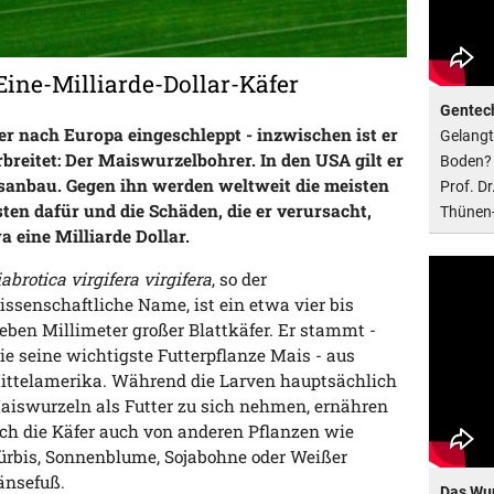
ine-Milliarde-Dollar-Käfer
Gentech
r nach Europa eingeschleppt - inzwischen ist er
Gelangt 
breitet: Der Maiswurzelbohrer. In den USA gilt er
Boden? 
isanbau. Gegen ihn werden weltweit die meisten
Prof. D
ten dafür und die Schäden, die er verursacht,
Thünen-
 eine Milliarde Dollar.
abrotica virgifera virgifera
, so der
issenschaftliche Name, ist ein etwa vier bis
ieben Millimeter großer Blattkäfer. Er stammt -
ie seine wichtigste Futterpflanze Mais - aus
ittelamerika. Während die Larven hauptsächlich
aiswurzeln als Futter zu sich nehmen, ernähren
ich die Käfer auch von anderen Pflanzen wie
ürbis, Sonnenblume, Sojabohne oder Weißer
änsefuß.
Das Wu