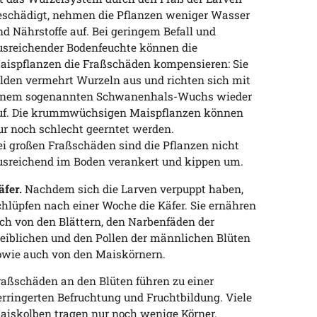
eschädigt, nehmen die Pflanzen weniger Wasser
nd Nährstoffe auf. Bei geringem Befall und
usreichender Bodenfeuchte können die
aispflanzen die Fraßschäden kompensieren: Sie
ilden vermehrt Wurzeln aus und richten sich mit
inem sogenannten Schwanenhals-Wuchs wieder
uf. Die krummwüchsigen Maispflanzen können
ur noch schlecht geerntet werden.
ei großen Fraßschäden sind die Pflanzen nicht
usreichend im Boden verankert und kippen um.
äfer.
Nachdem sich die Larven verpuppt haben,
chlüpfen nach einer Woche die Käfer. Sie ernähren
ich von den Blättern, den Narbenfäden der
eiblichen und den Pollen der männlichen Blüten
owie auch von den Maiskörnern.
raßschäden an den Blüten führen zu einer
erringerten Befruchtung und Fruchtbildung. Viele
aiskolben tragen nur noch wenige Körner.