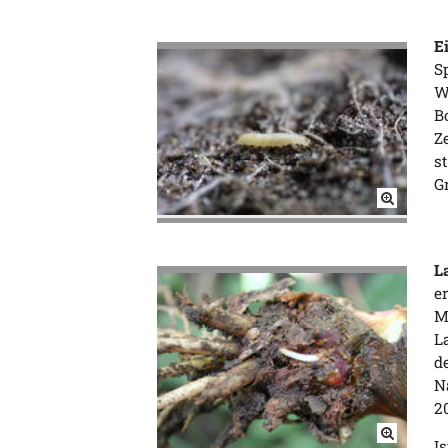
E
S
W
B
Z
s
G
L
e
Ma
L
d
N
2
I