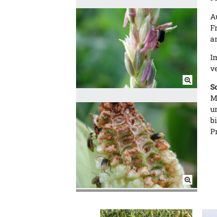
A
F
a
I
v
S
M
u
b
P