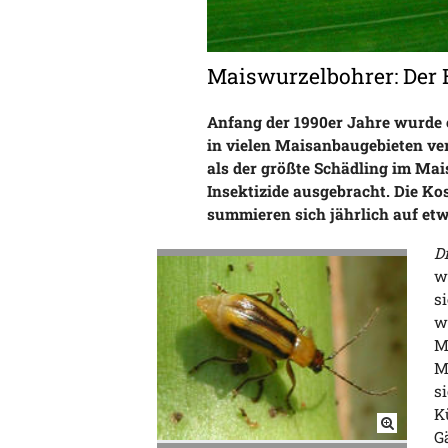
Maiswurzelbohrer: Der E
Anfang der 1990er Jahre wurde e
in vielen Maisanbaugebieten ver
als der größte Schädling im Ma
Insektizide ausgebracht. Die Kos
summieren sich jährlich auf etwa
Di
w
s
w
M
M
s
K
G