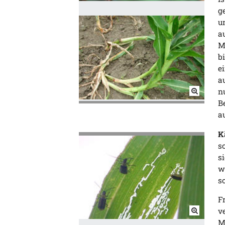
g
u
a
M
b
e
a
n
B
a
K
s
s
w
s
F
v
M