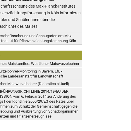
chaftsscheune des Max-Planck-Institutes
anzenzüchtungsforschung in Köln informieren
hüler und Schülerinnen über die
eschichte des Maises.
nschaftsscheune und Schaugarten am Max-
-Institut für Pflanzenzüchtungsforschung Köln
b
hes Maiskomitee: Westlicher Maiswurzelbohrer
rzelbohrer-Monitoring in Bayern, LfL -
sche Landesanstalt für Landwirtschaft
cher Maiswurzelbohrer (Diabrotica aktuell)
FÜHRUNGSRICHTLINIE 2014/19/EU DER
SION vom 6. Februar 2014 zur Änderung des
s I der Richtlinie 2000/29/EG des Rates über
men zum Schutz der Gemeinschaft gegen die
leppung und Ausbreitung von Schadorganismen
lanzen und Pflanzenerzeugnisse