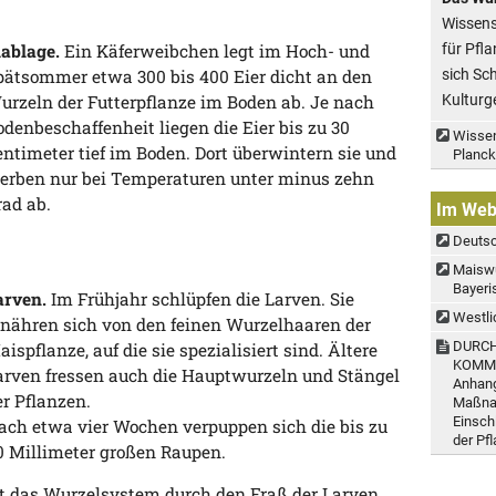
Wissens
für Pfl
iablage.
Ein Käferweibchen legt im Hoch- und
sich Sc
pätsommer etwa 300 bis 400 Eier dicht an den
Kulturg
urzeln der Futterpflanze im Boden ab. Je nach
odenbeschaffenheit liegen die Eier bis zu 30
Wisse
entimeter tief im Boden. Dort überwintern sie und
Planck
terben nur bei Temperaturen unter minus zehn
rad ab.
Im We
Deutsc
Maiswu
Bayeri
arven.
Im Frühjahr schlüpfen die Larven. Sie
Westli
rnähren sich von den feinen Wurzelhaaren der
DURCH
ispflanze, auf die sie spezialisiert sind. Ältere
KOMMIS
arven fressen auch die Hauptwurzeln und Stängel
Anhang
er Pflanzen.
Maßnah
Einsch
ach etwa vier Wochen verpuppen sich die bis zu
der Pf
0 Millimeter großen Raupen.
st das Wurzelsystem durch den Fraß der Larven