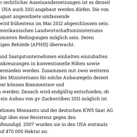
 rechtlicher Auseinandersetzungen ist es derzeit
n USA auch 2011 angebaut werden dürfen. Die von
August angeordnete umfassende
ird frühestens im Mai 2012 abgeschlossen sein.
s amerikanischen Landwirtschaftsministeriums
stimmten Bedingungen möglich sein. Deren
digen Behörde (APHIS) überwacht.
e und Saatgutunternehmen einhalten einzuhalten
 Auskreuzungen in konventionelle Rüben sowie
vermieden werden. Zusammen mit zwei weiteren
 des Ministeriums für solche Anbauregeln derzeit
ember können Kommentare und
werden. Danach wird endgültig entschieden, ob
ein Anbau von gv-Zuckerrüben 2011 möglich ist.
nehmen Monsanto und der deutschen KWS Saat AG
ügt über eine Resistenz gegen den
Roundup
). 2007 wurden sie in den USA erstmals
auf 470.000 Hektar an.