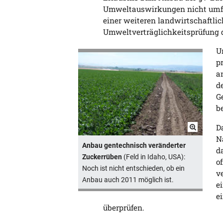
Umweltauswirkungen nicht umfa
einer weiteren landwirtschaftli
Umweltverträglichkeitsprüfung 
U
p
a
d
G
b
D
N
Anbau gentechnisch veränderter
d
Zuckerrüben
(Feld in Idaho, USA):
o
Noch ist nicht entschieden, ob ein
v
Anbau auch 2011 möglich ist.
e
e
überprüfen.