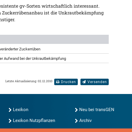
esistente gv-Sorten wirtschaftlich interessant.
 Zuckerrübenanbau ist die Unkrautbekämpfung
nstiger.
veränderter Zuckerrüben
ger Aufwand bei der Unkrautbekämpfung
Letzte Aktualisierung: 02.12.2010
Drucken
Versenden
Lexikon
Neu bei transGEN
Lexikon Nutzpflanzen
Archiv
transGEN durchsuchen
Blog
Gute Gene, schlechte