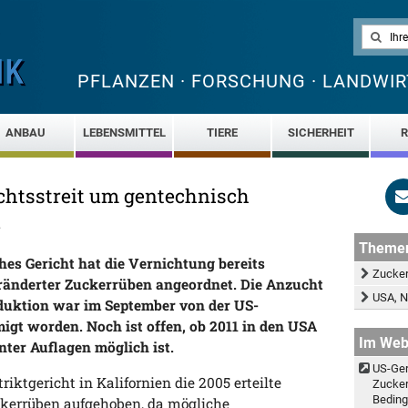
PFLANZEN · FORSCHUNG · LANDWIR
ANBAU
LEBENSMITTEL
TIERE
SICHERHEIT
R
chtsstreit um gentechnisch
n
Theme
hes Gericht hat die Vernichtung bereits
Zucker
ränderter Zuckerrüben angeordnet. Die Anzucht
USA, N
duktion war im September von der US-
gt worden. Noch ist offen, ob 2011 in den USA
Im We
ter Auflagen möglich ist.
US-Ger
riktgericht in Kalifornien die 2005 erteilte
Zucker
Bedin
kerrüben aufgehoben, da mögliche