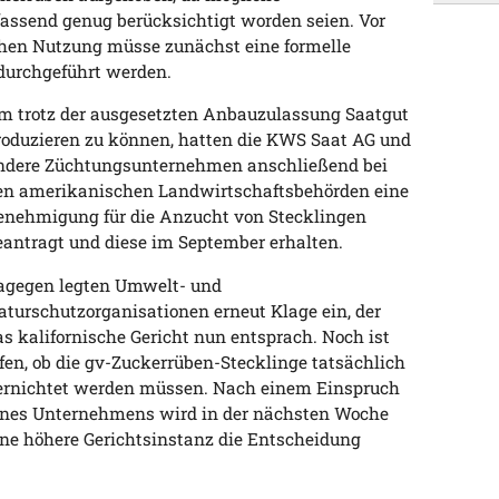
ssend genug berücksichtigt worden seien. Vor
chen Nutzung müsse zunächst eine formelle
durchgeführt werden.
m trotz der ausgesetzten Anbauzulassung Saatgut
roduzieren zu können, hatten die KWS Saat AG und
ndere Züchtungsunternehmen anschließend bei
en amerikanischen Landwirtschaftsbehörden eine
enehmigung für die Anzucht von Stecklingen
eantragt und diese im September erhalten.
agegen legten Umwelt- und
aturschutzorganisationen erneut Klage ein, der
as kalifornische Gericht nun entsprach. Noch ist
ffen, ob die gv-Zuckerrüben-Stecklinge tatsächlich
ernichtet werden müssen. Nach einem Einspruch
ines Unternehmens wird in der nächsten Woche
ine höhere Gerichtsinstanz die Entscheidung