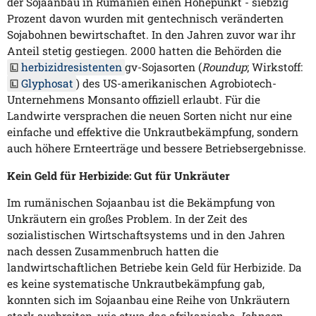
der Sojaanbau in Rumänien einen Höhepunkt - siebzig
Prozent davon wurden mit gentechnisch veränderten
Sojabohnen bewirtschaftet. In den Jahren zuvor war ihr
Anteil stetig gestiegen. 2000 hatten die Behörden die
herbizidresistenten
gv-Sojasorten (
Roundup
; Wirkstoff:
Glyphosat
) des US-amerikanischen Agrobiotech-
Unternehmens Monsanto offiziell erlaubt. Für die
Landwirte versprachen die neuen Sorten nicht nur eine
einfache und effektive die Unkrautbekämpfung, sondern
auch höhere Ernteerträge und bessere Betriebsergebnisse.
Kein Geld für Herbizide: Gut für Unkräuter
Im rumänischen Sojaanbau ist die Bekämpfung von
Unkräutern ein großes Problem. In der Zeit des
sozialistischen Wirtschaftsystems und in den Jahren
nach dessen Zusammenbruch hatten die
landwirtschaftlichen Betriebe kein Geld für Herbizide. Da
es keine systematische Unkrautbekämpfung gab,
konnten sich im Sojaanbau eine Reihe von Unkräutern
stark ausbreiten, wie etwa das afrikanische
Johnson-