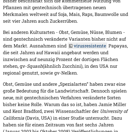
Bisher beschränkt sich die kommerzielle Nutzung von
Pflanzen mit gentechnisch übertragenen neuen
Merkmalen weltweit auf Soja, Mais, Raps, Baumwolle und
seit vier Jahren auch Zuckerrüben.
Bei anderen Kulturarten - Obst, Gemüse, Nüsse, Blumen -
sind gentechnisch veränderte Varianten bisher nicht auf
dem Markt. Ausnahmen sind
virusresistente
Papayas,
die seit Jahren auf Hawaii angebaut werden und
inzwischen auf neunzig Prozent der dortigen Flächen
stehen, gv-
Squash
(ähnlich Zucchini), in den USA nur
regional genutzt, sowie gv-Nelken.
Obst, Gemüse und andere „Spezialarten“ haben zwar eine
große Bedeutung für die Landwirtschaft. Dennoch spielen
neue, mit gentechnischen Verfahren veränderte Sorten
bisher keine Rolle. Warum das so ist, haben Jamie Miller
und Kent Bradford, zwei Wissenschaftler der
University of
California
(Davis, USA) in einer Studie untersucht. Dazu
haben sie für einen Zeitraum von fast sechs Jahren
(Januar 2003 bis Oktober 2008) Veröffentlichungen in