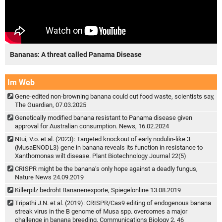
Bananas: A threat called Panama Disease
Im Web
Gene-edited non-browning banana could cut food waste, scientists say,
The Guardian, 07.03.2025
Genetically modified banana resistant to Panama disease given
approval for Australian consumption. News, 16.02.2024
Ntui, V.o. et al. (2023): Targeted knockout of early nodulin-like 3
(MusaENODL3) gene in banana reveals its function in resistance to
Xanthomonas wilt disease. Plant Biotechnology Journal 22(5)
CRISPR might be the banana’s only hope against a deadly fungus,
Nature News 24.09.2019
Killerpilz bedroht Bananenexporte, Spiegelonline 13.08.2019
Tripathi J.N. et al. (2019): CRISPR/Cas9 editing of endogenous banana
streak virus in the B genome of Musa spp. overcomes a major
challenge in banana breeding. Communications Biology 2, 46