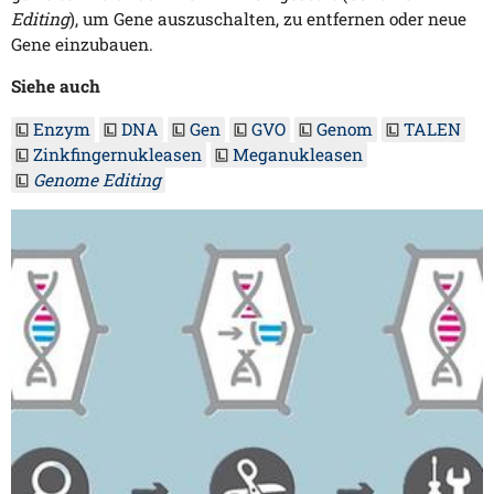
Editing
), um Gene auszuschalten, zu entfernen oder neue
Gene einzubauen.
Siehe auch
Enzym
DNA
Gen
GVO
Genom
TALEN
Zinkfingernukleasen
Meganukleasen
Genome Editing