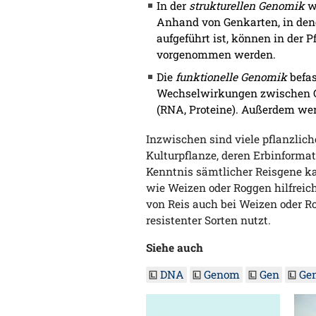
In der
strukturellen Genomik
we
Anhand von Genkarten, in den
aufgeführt ist, können in der 
vorgenommen werden.
Die
funktionelle Genomik
befas
Wechselwirkungen zwischen 
(RNA, Proteine). Außerdem we
Inzwischen sind viele pflanzlich
Kulturpflanze, deren Erbinformati
Kenntnis sämtlicher Reisgene ka
wie Weizen oder Roggen hilfreic
von Reis auch bei Weizen oder R
resistenter Sorten nutzt.
Siehe auch
DNA
Genom
Gen
Gen