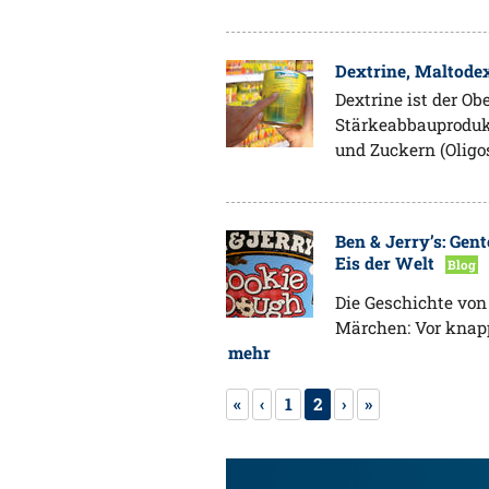
Dextrine, Maltode
Dextrine ist der Ob
Stärkeabbauproduk
und Zuckern (Olig
Ben & Jerry’s: Gen
Eis der Welt
Blog
Die Geschichte vo
Märchen: Vor knapp
mehr
«
‹
1
2
›
»