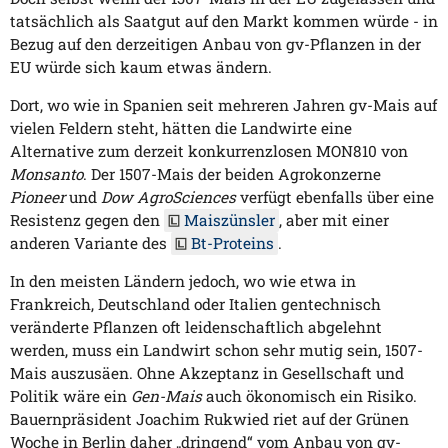
tatsächlich als Saatgut auf den Markt kommen würde - in
Bezug auf den derzeitigen Anbau von gv-Pflanzen in der
EU würde sich kaum etwas ändern.
Dort, wo wie in Spanien seit mehreren Jahren gv-Mais auf
vielen Feldern steht, hätten die Landwirte eine
Alternative zum derzeit konkurrenzlosen MON810 von
Monsanto
. Der 1507-Mais der beiden Agrokonzerne
Pioneer
und
Dow AgroSciences
verfügt ebenfalls über eine
Resistenz gegen den
Maiszünsler
, aber mit einer
anderen Variante des
Bt-Proteins
.
In den meisten Ländern jedoch, wo wie etwa in
Frankreich, Deutschland oder Italien gentechnisch
veränderte Pflanzen oft leidenschaftlich abgelehnt
werden, muss ein Landwirt schon sehr mutig sein, 1507-
Mais auszusäen. Ohne Akzeptanz in Gesellschaft und
Politik wäre ein
Gen-Mais
auch ökonomisch ein Risiko.
Bauernpräsident Joachim Rukwied riet auf der Grünen
Woche in Berlin daher „dringend“ vom Anbau von gv-