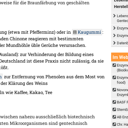
lsweise für die Braunfärbung von geschälten
Herstel
Lebens
Gentec
Enzyme
ung (etwa mit Pfefferminz) oder in
Kaugummi
:
Enzyme
enden Chinone reagieren mit bestimmten
Datenb
der Mundhöhle üble Gerüche verursachen.
Ausland): zur Verhinderung der Bildung eines
Im Web
utschland ist diese Praxis nicht zulässig, da sie
Enzyme
tößt.
(Bioök
n
zur Entfernung von Phenolen aus dem Most von
Enzyme
der Klärung des Weins
food)
Novone
n wie Kaffee, Kakao, Tee
Enzymh
BASF 
SternE
ischen nahezu ausschließlich biotechnisch
AB En
nutzten Mikroorganismen sind gentechnisch
Chr. H