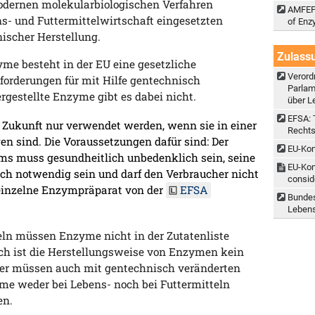
odernen molekularbiologischen Verfahren
AMFEP 
ens- und Futtermittelwirtschaft eingesetzten
of Enz
ischer Herstellung.
Zulass
me besteht in der EU eine gesetzliche
Verord
forderungen für mit Hilfe gentechnisch
Parlam
gestellte Enzyme gibt es dabei nicht.
über L
EFSA: 
Zukunft nur verwendet werden, wenn sie in einer
Rechts
en sind. Die Voraussetzungen dafür sind: Der
EU-Kom
ms muss gesundheitlich unbedenklich sein, seine
EU-Kom
h notwendig sein und darf den Verbraucher nicht
conside
s einzelne Enzympräparat von der
EFSA
Bundes
Leben
ln müssen Enzyme nicht in der Zutatenliste
ich ist die Herstellungsweise von Enzymen kein
er müssen auch mit gentechnisch veränderten
e weder bei Lebens- noch bei Futtermitteln
en.