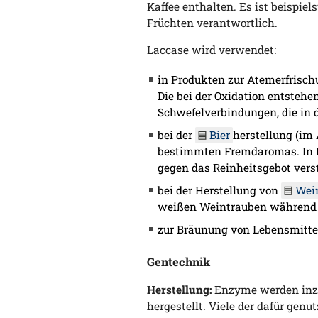
Kaffee enthalten. Es ist beispie
Früchten verantwortlich.
Laccase wird verwendet:
in Produkten zur Atemerfrisch
Die bei der Oxidation entsteh
Schwefelverbindungen, die in 
bei der
Bier
herstellung (im 
bestimmten Fremdaromas. In De
gegen das Reinheitsgebot vers
bei der Herstellung von
Wei
weißen Weintrauben während 
zur Bräunung von Lebensmittel
Gentechnik
Herstellung:
Enzyme werden inzw
hergestellt. Viele der dafür ge