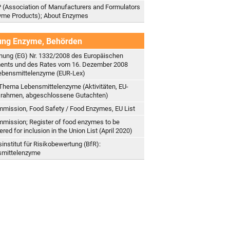
(Association of Manufacturers and Formulators
yme Products); About Enzymes
ung Enzyme, Behörden
nung (EG) Nr. 1332/2008 des Europäischen
ents und des Rates vom 16. Dezember 2008
ebensmittelenzyme (EUR-Lex)
Thema Lebensmittelenzyme (Aktivitäten, EU-
rahmen, abgeschlossene Gutachten)
mission, Food Safety / Food Enzymes, EU List
mission; Register of food enzymes to be
red for inclusion in the Union List (April 2020)
institut für Risikobewertung (BfR):
smittelenzyme