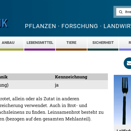
PFLANZEN · FORSCHUNG · LANDWIR
ANBAU
LEBENSMITTEL
TIERE
SICHERHEIT
R
hnik
Kennzeichnung
ung)
ja
tet, allein oder als Zutat in anderen
nreicherung verwendet. Auch in Brot- und
chsleinens zu finden. Leinsamenbrot besteht zu
en (bezogen auf den gesamten Mehlanteil).
Leitfad