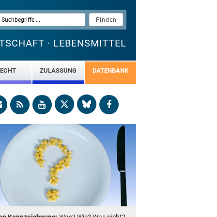
TSCHAFT · LEBENSMITTEL
ECHT
ZULASSUNG
DATENBANK
en Kennzeichnung:
Was? Wie? Was nicht?