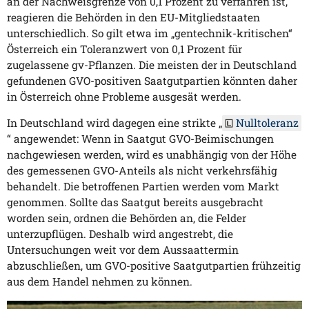
an der Nachweisgrenze von 0,1 Prozent zu verfahren ist,
reagieren die Behörden in den EU-Mitgliedstaaten
unterschiedlich. So gilt etwa im „gentechnik-kritischen“
Österreich ein Toleranzwert von 0,1 Prozent für
zugelassene gv-Pflanzen. Die meisten der in Deutschland
gefundenen GVO-positiven Saatgutpartien könnten daher
in Österreich ohne Probleme ausgesät werden.
In Deutschland wird dagegen eine strikte „
Nulltoleranz
“ angewendet: Wenn in Saatgut GVO-Beimischungen
nachgewiesen werden, wird es unabhängig von der Höhe
des gemessenen GVO-Anteils als nicht verkehrsfähig
behandelt. Die betroffenen Partien werden vom Markt
genommen. Sollte das Saatgut bereits ausgebracht
worden sein, ordnen die Behörden an, die Felder
unterzupflügen. Deshalb wird angestrebt, die
Untersuchungen weit vor dem Aussaattermin
abzuschließen, um GVO-positive Saatgutpartien frühzeitig
aus dem Handel nehmen zu können.