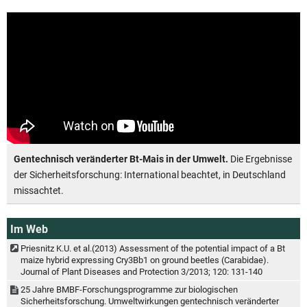
Gentechnisch veränderter Bt-Mais in der Umwelt.
Die Ergebnisse
der Sicherheitsforschung: International beachtet, in Deutschland
missachtet.
Im Web
Priesnitz K.U. et al.(2013) Assessment of the potential impact of a Bt
maize hybrid expressing Cry3Bb1 on ground beetles (Carabidae).
Journal of Plant Diseases and Protection 3/2013; 120: 131-140
25 Jahre BMBF-Forschungsprogramme zur biologischen
Sicherheitsforschung. Umweltwirkungen gentechnisch veränderter