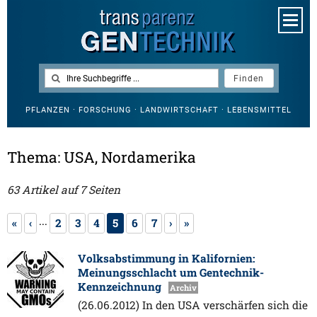
PFLANZEN · FORSCHUNG · LANDWIRTSCHAFT · LEBENSMITTEL
Thema: USA, Nordamerika
63 Artikel auf 7 Seiten
...
«
‹
2
3
4
5
6
7
›
»
Volksabstimmung in Kalifornien:
Meinungsschlacht um Gentechnik-
Kennzeichnung
Archiv
(26.06.2012) In den USA verschärfen sich die