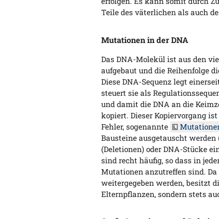
erfolgen. Es kann somit durch Zu
Teile des väterlichen als auch d
Mutationen in der DNA
Das DNA-Molekül ist aus den vie
aufgebaut und die Reihenfolge d
Diese DNA-Sequenz legt einerseit
steuert sie als Regulationssequ
und damit die DNA an die Keimz
kopiert. Dieser Kopiervorgang is
Fehler, sogenannte
Mutatione
Bausteine ausgetauscht werden (
(Deletionen) oder DNA-Stücke ei
sind recht häufig, so dass in jed
Mutationen anzutreffen sind. D
weitergegeben werden, besitzt di
Elternpflanzen, sondern stets a