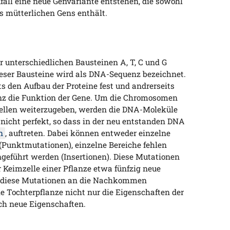
fall eine neue Genvariante entstehen, die sowohl
es mütterlichen Gens enthält.
r unterschiedlichen Bausteinen A, T, C und G
ieser Bausteine wird als DNA-Sequenz bezeichnet.
s den Aufbau der Proteine fest und andrerseits
enz die Funktion der Gene. Um die Chromosomen
ellen weiterzugeben, werden die DNA-Moleküle
t nicht perfekt, so dass in der neu entstanden DNA
n
, auftreten. Dabei können entweder einzelne
Punktmutationen), einzelne Bereiche fehlen
ngeführt werden (Insertionen). Diese Mutationen
er Keimzelle einer Pflanze etwa fünfzig neue
a diese Mutationen an die Nachkommen
e Tochterpflanze nicht nur die Eigenschaften der
uch neue Eigenschaften.