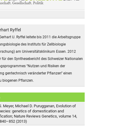
rhart Ryffel
 Gerhart U. Ryffel leitete bis 2011 die Arbeitsgruppe
ngsbiologie des Instituts für Zellbiologie
rschung) am Universitätsklinikum Essen. 2012
er für den Synthesebericht des Schweizer Nationalen
gsprogrammes “Nutzen und Risiken der
ung gentechnisch veränderter Pflanzen” einen
zu biogenen Pflanzen.
b
S. Meyer, Michael D. Purugganan, Evolution of
pecies: genetics of domestication and
ification; Nature Reviews Genetics, volume 14,
840–852 (2013)