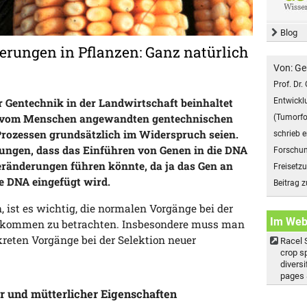
Blog
rungen in Pflanzen: Ganz natürlich
Von: Ge
Prof. Dr.
Entwicklu
 Gentechnik in der Landwirtschaft beinhaltet
die vom Menschen angewandten gentechnischen
(Tumorfo
Prozessen grundsätzlich im Widerspruch seien.
schrieb 
ungen, dass das Einführen von Genen in die DNA
Forschun
eränderungen führen könnte, da ja das Gen an
Freisetz
die DNA eingefügt wird.
Beitrag 
 ist es wichtig, die normalen Vorgänge bei der
Im We
hkommen zu betrachten. Insbesondere muss man
reten Vorgänge bei der Selektion neuer
Racel 
crop s
divers
pages 
r und mütterlicher Eigenschaften