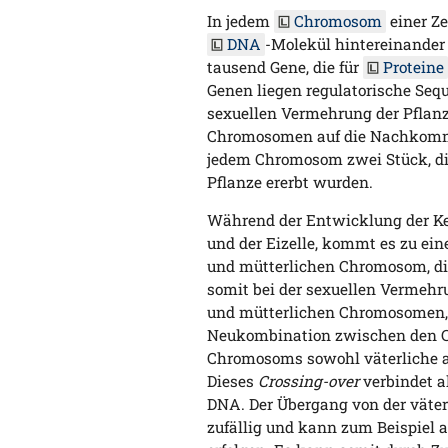
In jedem
Chromosom
einer Ze
DNA
-Molekül hintereinander 
tausend Gene, die für
Proteine
Genen liegen regulatorische Sequ
sexuellen Vermehrung der Pflanz
Chromosomen auf die Nachkommen
jedem Chromosom zwei Stück, die
Pflanze ererbt wurden.
Während der Entwicklung der Kei
und der Eizelle, kommt es zu e
und mütterlichen Chromosom, d
somit bei der sexuellen Vermehru
und mütterlichen Chromosomen,
Neukombination zwischen den C
Chromosoms sowohl väterliche a
Dieses
Crossing-over
verbindet a
DNA. Der Übergang von der väter
zufällig und kann zum Beispiel 