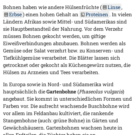
Bohnen haben wie andere Hülsenfrüchte (
Linse
,
Erbse
) einen hohen Gehalt an
Proteinen
. In vielen
Ländern Afrikas sowie Mittel- und Südamerikas sind
sie Hauptbestandteil der Nahrung. Vor dem Verzehr
müssen Bohnen gekocht werden, um giftige
Eiweißverbindungen abzubauen. Bohnen werden als
Gemüse oder Salat verzehrt bzw. zu Konserven- und
Tiefkühlgemüse verarbeitet. Die Blätter lassen sich
getrocknet oder gekocht als Küchengewürz nutzen, die
Hülsen zu Arzneien und Tees verarbeiten.
In Europa sowie in Nord- und Südamerika wird
hauptsächlich die
Gartenbohne
(
Phaseolus vulgaris
)
angebaut. Sie kommt in unterschiedlichen Formen und
Farben vor. Die aufrecht wachsende Buschbohne wird
vor allem im Feldanbau kultiviert, die rankende
Stangenbohne (auch: grüne Bohne) in Gärten und
Gewächshäusern. Gartenbohnen wachsen heute in
allen Erdteilen, die Züchter haben sie an