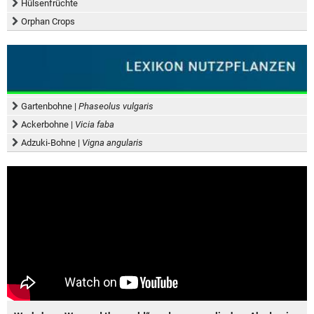
Hülsenfrüchte
Orphan Crops
Gartenbohne |
Phaseolus vulgaris
Ackerbohne |
Vicia faba
Adzuki-Bohne |
Vigna angularis