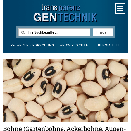
PFLANZEN · FORSCHUNG · LANDWIRTSCHAFT · LEBENSMITTEL
Bohne (Gartenbohne, Ackerbohne, Augen-