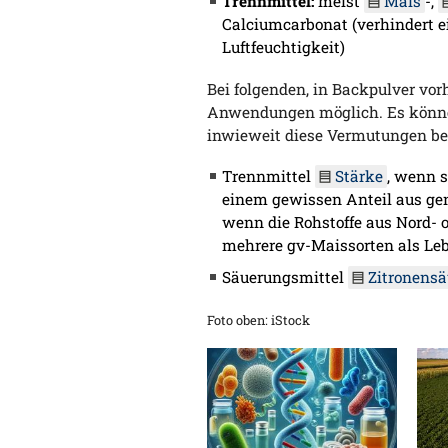
Trennmittel:
meist
Mais
-,
Calciumcarbonat (verhindert ei
Luftfeuchtigkeit)
Bei folgenden, in Backpulver vo
Anwendungen möglich. Es könne
inwieweit diese Vermutungen bei
Trennmittel
Stärke
, wenn 
einem gewissen Anteil aus ge
wenn die Rohstoffe aus Nord- 
mehrere gv-Maissorten als Leb
Säuerungsmittel
Zitronensä
Foto oben: iStock