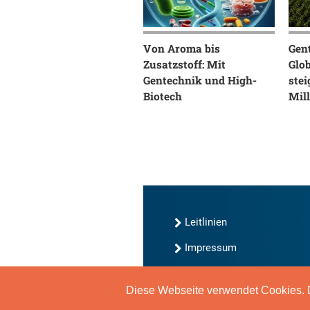
Von Aroma bis
Gen
Zusatzstoff: Mit
Glo
Gentechnik und High-
stei
Biotech
Mil
Leitlinien
Impressum
Kontakt
Diese Webseite verwendet Cookies. D
Datenschutz