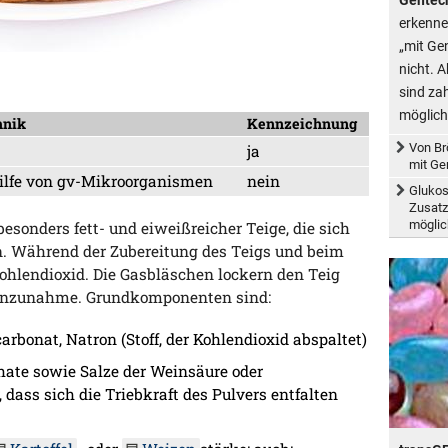
erkenne
„mit Ge
nicht. 
sind za
möglich
hnik
Kennzeichnung
Von Br
ja
mit Ge
 Hilfe von gv-Mikroorganismen
nein
Glukos
Zusatz
möglic
esonders fett- und eiweißreicher Teige, die sich
n. Während der Zubereitung des Teigs und beim
Kohlendioxid. Die Gasbläschen lockern den Teig
menzunahme. Grundkomponenten sind:
bonat, Natron (Stoff, der Kohlendioxid abspaltet)
ate sowie Salze der Weinsäure oder
, dass sich die Triebkraft des Pulvers entfalten