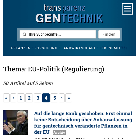
PFLANZEN · FORSCHUNG · LANDWIRTSCHAFT · LEBENSMITTEL
Thema: EU-Politik (Regulierung)
50 Artikel auf 5 Seiten
«
‹
1
2
3
4
5
›
»
Auf die lange Bank geschoben: Erst einmal
keine Entscheidung über Anbauzulassung
für gentechnisch veränderte Pflanzen in
der EU
Archiv