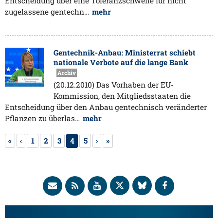
Entscheidung über eine Toleranzschwelle für nicht
zugelassene gentechn…
mehr
Gentechnik-Anbau: Ministerrat schiebt
nationale Verbote auf die lange Bank
Archiv
(20.12.2010) Das Vorhaben der EU-
Kommission, den Mitgliedsstaaten die
Entscheidung über den Anbau gentechnisch veränderter
Pflanzen zu überlas…
mehr
«
‹
1
2
3
4
5
›
»