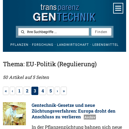
PFLANZEN · FORSCHUNG · LANDWIRTSCHAFT · LEBENSMITTEL
Thema: EU-Politik (Regulierung)
50 Artikel auf 5 Seiten
«
‹
1
2
3
4
5
›
»
Gentechnik-Gesetze und neue
Züchtungsverfahren: Europa droht den
Anschluss zu verlieren
Archiv
In der Pflanzenzüchtung bahnen sich neue