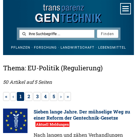
PFLANZEN · FORSCHUNG · LANDWIRTSCHAFT · LEBENSMITTEL
Thema: EU-Politik (Regulierung)
50 Artikel auf 5 Seiten
«
‹
1
2
3
4
5
›
»
Sieben lange Jahre. Der mühselige Weg zu
einer Reform der Gentechnik-Gesetze
Aktuell Meldungen
Nach langen und zähen Verhandlungen