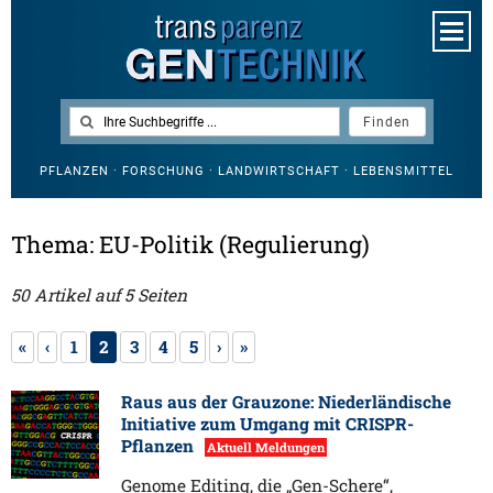
PFLANZEN · FORSCHUNG · LANDWIRTSCHAFT · LEBENSMITTEL
Thema: EU-Politik (Regulierung)
50 Artikel auf 5 Seiten
«
‹
1
2
3
4
5
›
»
Raus aus der Grauzone: Niederländische
Initiative zum Umgang mit CRISPR-
Pflanzen
Aktuell Meldungen
Genome Editing, die „Gen-Schere“,