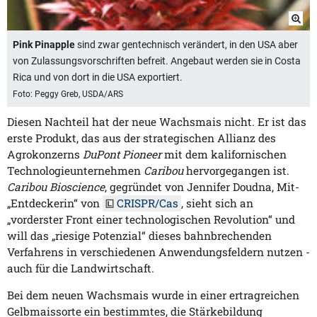
Pink Pinapple
sind zwar gentechnisch verändert, in den USA aber
von Zulassungsvorschriften befreit. Angebaut werden sie in Costa
Rica und von dort in die USA exportiert.
Foto: Peggy Greb, USDA/ARS
Diesen Nachteil hat der neue Wachsmais nicht. Er ist das
erste Produkt, das aus der strategischen Allianz des
Agrokonzerns
DuPont Pioneer
mit dem kalifornischen
Technologieunternehmen
Caribou
hervorgegangen ist.
Caribou Bioscience
, gegründet von Jennifer Doudna, Mit-
„Entdeckerin“ von
CRISPR/Cas
, sieht sich an
„vorderster Front einer technologischen Revolution“ und
will das „riesige Potenzial“ dieses bahnbrechenden
Verfahrens in verschiedenen Anwendungsfeldern nutzen -
auch für die Landwirtschaft.
Bei dem neuen Wachsmais wurde in einer ertragreichen
Gelbmaissorte ein bestimmtes, die Stärkebildung