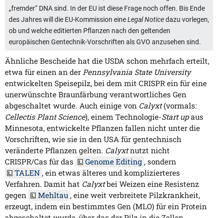
„fremder“ DNA sind. In der EU ist diese Frage noch offen. Bis Ende
des Jahres will die EU-Kommission eine
Legal Notice
dazu vorlegen,
ob und welche editierten Pflanzen nach den geltenden
europäischen Gentechnik-Vorschriften als GVO anzusehen sind.
Ähnliche Bescheide hat die USDA schon mehrfach erteilt,
etwa für einen an der
Pennsylvania State University
entwickelten Speisepilz, bei dem mit CRISPR ein für eine
unerwünschte Braunfärbung verantwortliches Gen
abgeschaltet wurde. Auch einige von
Calyxt
(vormals:
Cellectis Plant Science
), einem Technologie-
Start up
aus
Minnesota, entwickelte Pflanzen fallen nicht unter die
Vorschriften, wie sie in den USA für gentechnisch
veränderte Pflanzen gelten.
Calyxt
nutzt nicht
CRISPR/Cas für das
Genome Editing
, sondern
TALEN
, ein etwas älteres und komplizierteres
Verfahren. Damit hat
Calyxt
bei Weizen eine Resistenz
gegen
Mehltau
, eine weit verbreitete Pilzkrankheit,
erzeugt, indem ein bestimmtes Gen (MLO) für ein Protein
abgeschaltet wurde, über das der Pilz in die Zellen