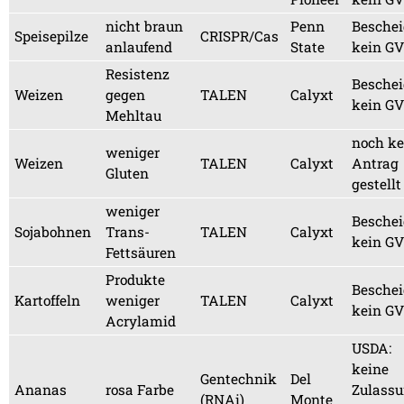
nicht braun
Penn
Beschei
Speisepilze
CRISPR/Cas
anlaufend
State
kein G
Resistenz
Beschei
Weizen
gegen
TALEN
Calyxt
kein G
Mehltau
noch ke
weniger
Weizen
TALEN
Calyxt
Antrag
Gluten
gestellt
weniger
Beschei
Sojabohnen
Trans-
TALEN
Calyxt
kein G
Fettsäuren
Produkte
Beschei
Kartoffeln
weniger
TALEN
Calyxt
kein G
Acrylamid
USDA:
keine
Gentechnik
Del
Ananas
rosa Farbe
Zulass
(RNAi)
Monte