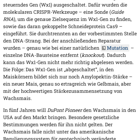
steuerndes Gen (Wx1) ausgeschaltet. Dafür wurden die
molekularen CRISPR-Werkzeuge – eine Sonde (
Guide
RNA
), um die genaue Zielsequenz im Wx1-Gen zu finden,
sowie das daran gekoppelte Schneideprotein Cas9 –
eingeführt. Sie durchtrennten an der vorbestimmten Stelle
den DNA-Strang. Bei der anschließenden Reparatur
wurden – genau wie bei einer natürlichen
Mutation
–
einzelne DNA-Bausteine entfernt (
knockout
). Dadurch
kann das Wx1-Gen nicht mehr richtig abgelesen werden.
Die Folge: Das Wx1-Gen ist „abgeschaltet“, in den
Maiskörnern bildet sich nur noch Amylopektin-Stärke –
ein neuer Mais, genau so ertragreich wie Gelbmais, aber
mit der hochwertigen Stärkezusammensetzung von
Wachsmais.
In fünf Jahren will
DuPont Pioneer
den Wachsmais in den
USA auf den Markt bringen. Besondere gesetzliche
Bestimmungen werden für ihn nicht gelten. Der
Wachsmais falle nicht unter das amerikanische
Regulierungssystem für gentechnisch veränderte