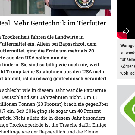
eal: Mehr Gentechnik im Tierfutter
 Trockenheit fahren die Landwirte in
uttermittel ein. Allein bei Rapsschrot, dem
Weniger
ttermittel, ging die Ernte um mehr als 20
ist wie
te aus den USA sollen nun die
für sein
lindern. Sie sind so billig wie noch nie, weil
Körner s
ald Trump keine Sojabohnen aus den USA mehr
wohl sch
ort kommt, ist durchweg gentechnisch verändert.
o schlecht wie in diesem Jahr war die Rapsernte
n Deutschland seit Jahrzehnten nicht. Um 1,1
illionen Tonnen (23 Prozent) brach sie gegenüber
017 ein. Seit 2014 ging sie sogar um 40 Prozent
urück. Nicht allein die in diesem Jahr besonders
ange Trockenperiode ist die Ursache dafür. Einige
chädlinge wie der Rapserdfloh und die Kleine