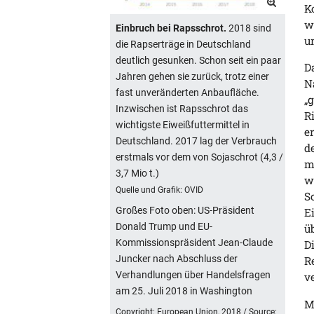
K
w
Einbruch bei Rapsschrot.
2018 sind
u
die Rapserträge in Deutschland
deutlich gesunken. Schon seit ein paar
D
Jahren gehen sie zurück, trotz einer
N
fast unveränderten Anbaufläche.
„
Inzwischen ist Rapsschrot das
R
wichtigste Eiweißfuttermittel in
e
Deutschland. 2017 lag der Verbrauch
d
erstmals vor dem von Sojaschrot (4,3 /
m
3,7 Mio t.)
w
Quelle und Grafik: OVID
S
Großes Foto oben: US-Präsident
E
Donald Trump und EU-
ü
Kommissionspräsident Jean-Claude
D
Juncker nach Abschluss der
R
Verhandlungen über Handelsfragen
v
am 25. Juli 2018 in Washington
M
Copyright: European Union, 2018 / Source: