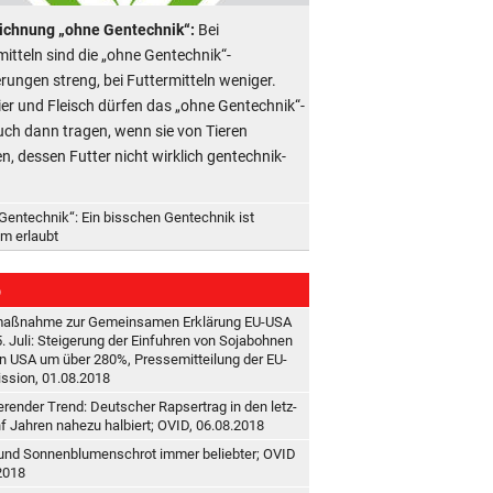
ichnung „ohne Gentechnik“:
Bei
itteln sind die „ohne Gentechnik“-
rungen streng, bei Futtermitteln weniger.
Eier und Fleisch dürfen das „ohne Gentechnik“-
uch dann tragen, wenn sie von Tieren
, dessen Futter nicht wirklich gentechnik-
.
Gentechnik“: Ein bisschen Gentechnik ist
em erlaubt
b
maßnahme zur Gemeinsamen Erklärung EU-USA
. Juli: Steigerung der Einfuhren von Sojabohnen
n USA um über 280%, Pressemitteilung der EU-
sion, 01.08.2018
e­ren­der Trend: Deut­scher Rap­ser­trag in den letz­
f Jah­ren na­he­zu hal­biert; OVID, 06.08.2018
nd Son­nen­blu­menschrot im­mer be­lieb­ter; OVID
2018