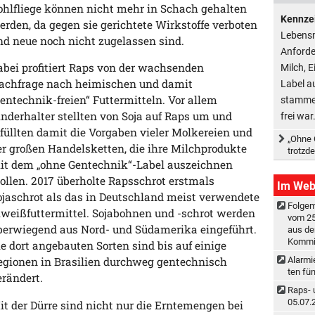
ohlfliege können nicht mehr in Schach gehalten
Kennze
erden, da gegen sie gerichtete Wirkstoffe verboten
Lebensm
nd neue noch nicht zugelassen sind.
Anforde
abei profitiert Raps von der wachsenden
Milch, 
achfrage nach heimischen und damit
Label a
gentechnik-freien“ Futtermitteln. Vor allem
stammen
inderhalter stellten von Soja auf Raps um und
frei war
rfüllten damit die Vorgaben vieler Molkereien und
„Ohne 
er großen Handelsketten, die ihre Milchprodukte
trotzd
it dem „ohne Gentechnik“-Label auszeichnen
ollen. 2017 überholte Rapsschrot erstmals
Im We
ojaschrot als das in Deutschland meist verwendete
Folge
iweißfuttermittel. Sojabohnen und -schrot werden
vom 25
berwiegend aus Nord- und Südamerika eingeführt.
aus de
Kommis
ie dort angebauten Sorten sind bis auf einige
Alar­mi
egionen in Brasilien durchweg gentechnisch
ten fün
erändert.
Raps- u
05.07.
it der Dürre sind nicht nur die Erntemengen bei