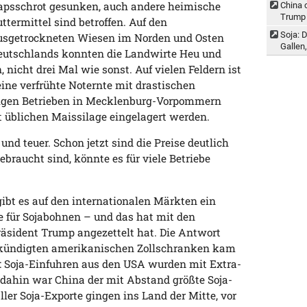
apsschrot gesunken, auch andere heimische
China 
Trump 
uttermittel sind betroffen. Auf den
Soja: D
usgetrockneten Wiesen im Norden und Osten
Gallen
eutschlands konnten die Landwirte Heu und
 nicht drei Mal wie sonst. Auf vielen Feldern ist
 eine verfrühte Noternte mit drastischen
nigen Betrieben in Mecklenburg-Vorpommern
t üblichen Maissilage eingelagert werden.
nd teuer. Schon jetzt sind die Preise deutlich
ebraucht sind, könnte es für viele Betriebe
ibt es auf den internationalen Märkten ein
 für Sojabohnen – und das hat mit den
räsident Trump angezettelt hat. Die Antwort
ekündigten amerikanischen Zollschranken kam
: Soja-Einfuhren aus den USA wurden mit Extra-
s dahin war China der mit Abstand größte Soja-
aller Soja-Exporte gingen ins Land der Mitte, vor