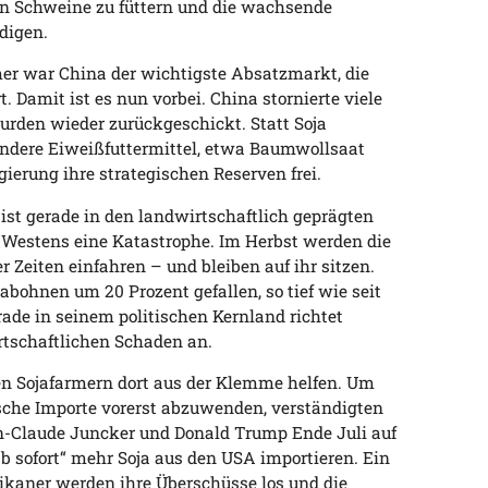
en Schweine zu füttern und die wachsende
digen.
er war China der wichtigste Absatzmarkt, die
t. Damit ist es nun vorbei. China stornierte viele
urden wieder zurückgeschickt. Statt Soja
dere Eiweißfuttermittel, etwa Baumwollsaat
ierung ihre strategischen Reserven frei.
 ist gerade in den landwirtschaftlich geprägten
 Westens eine Katastrophe. Im Herbst werden die
r Zeiten einfahren – und bleiben auf ihr sitzen.
ojabohnen um 20 Prozent gefallen, so tief wie seit
ade in seinem politischen Kernland richtet
tschaftlichen Schaden an.
den Sojafarmern dort aus der Klemme helfen. Um
sche Importe vorerst abzuwenden, verständigten
-Claude Juncker und Donald Trump Ende Juli auf
ab sofort“ mehr Soja aus den USA importieren. Ein
erikaner werden ihre Überschüsse los und die