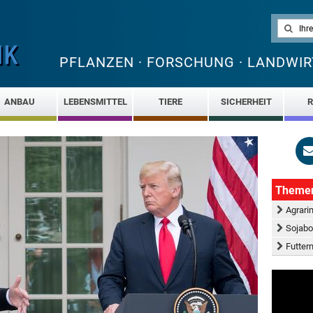
PFLANZEN · FORSCHUNG · LANDWIR
ANBAU
LEBENSMITTEL
TIERE
SICHERHEIT
R
Theme
Agrari
Sojabo
Futterm