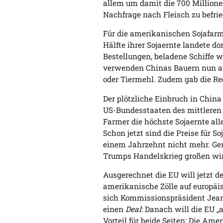
allem um damit die 700 Million
Nachfrage nach Fleisch zu befrie
Für die amerikanischen Sojafarm
Hälfte ihrer Sojaernte landete dor
Bestellungen, beladene Schiffe w
verwenden Chinas Bauern nun an
oder Tiermehl. Zudem gab die Reg
Der plötzliche Einbruch in China
US-Bundesstaaten des mittleren
Farmer die höchste Sojaernte alle
Schon jetzt sind die Preise für S
einem Jahrzehnt nicht mehr. Ger
Trumps Handelskrieg großen wir
Ausgerechnet die EU will jetzt 
amerikanische Zölle auf europäi
sich Kommissionspräsident Jean
einen
Deal
: Danach will die EU „
Vorteil für beide Seiten: Die Am