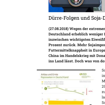
Dürre-Folgen und Soja-D
(27.08.2018) Wegen der extremen
Deutschland erheblich weniger F
inzwischen wichtigsten Eiweißfu
Prozent zurück. Mehr Sojaimpor
Futtermittelknappheit in Europa 
China im Handelskrieg mit Don
ins Land lässt. Doch was von d
S
i
M
2
z
l
S