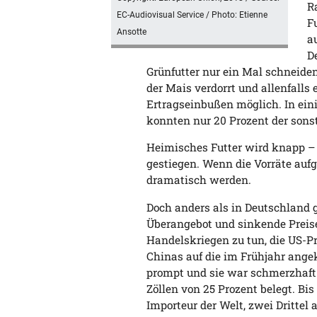
R
EC-Audiovisual Service / Photo: Etienne
F
Ansotte
a
D
Grünfutter nur ein Mal schneiden,
der Mais verdorrt und allenfalls
Ertragseinbußen möglich. In ei
konnten nur 20 Prozent der sons
Heimisches Futter wird knapp – u
gestiegen. Wenn die Vorräte aufg
dramatisch werden.
Doch anders als in Deutschland g
Überangebot und sinkende Preise
Handelskriegen zu tun, die US-P
Chinas auf die im Frühjahr ang
prompt und sie war schmerzhaft
Zöllen von 25 Prozent belegt. Bi
Importeur der Welt, zwei Drittel 