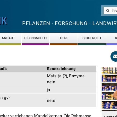
PFLANZEN · FORSCHUNG · LANDWIR
ANBAU
LEBENSMITTEL
TIERE
SICHERHEIT
R
hnik
Kennzeichnung
Mais: ja (?), Enzyme:
nein
ja
on gv-
nein
Zucker verriebenen Mandelkernen. Die Rohmasse
Gentech