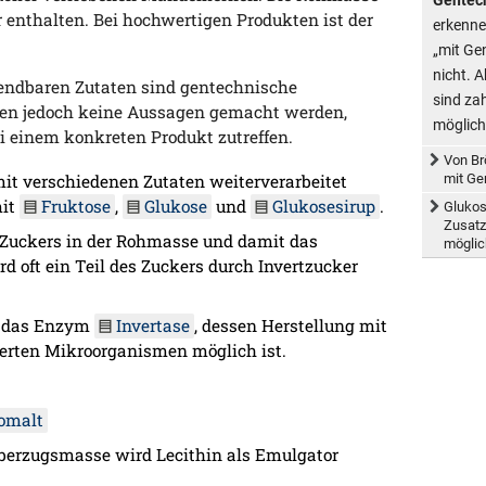
 enthalten. Bei hochwertigen Produkten ist der
erkenne
„mit Ge
nicht. 
wendbaren Zutaten sind gentechnische
sind za
n jedoch keine Aussagen gemacht werden,
möglich
 einem konkreten Produkt zutreffen.
Von Br
mit Ge
t verschiedenen Zutaten weiterverarbeitet
mit
Fruktose
,
Glukose
und
Glukosesirup
.
Glukos
Zusatz
 Zuckers in der Rohmasse und damit das
möglic
d oft ein Teil des Zuckers durch Invertzucker
t das Enzym
Invertase
, dessen Herstellung mit
erten Mikroorganismen möglich ist.
omalt
 Überzugsmasse wird Lecithin als Emulgator