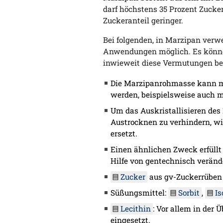
darf höchstens 35 Prozent Zucker
Zuckeranteil geringer.
Bei folgenden, in Marzipan ver
Anwendungen möglich. Es könne
inwieweit diese Vermutungen bei
Die Marzipanrohmasse kann mi
werden, beispielsweise auch 
Um das Auskristallisieren des
Austrocknen zu verhindern, wir
ersetzt.
Einen ähnlichen Zweck erfüll
Hilfe von gentechnisch veränd
Zucker
aus gv-Zuckerrüben
Süßungsmittel:
Sorbit
,
Is
Lecithin
: Vor allem in der
eingesetzt.