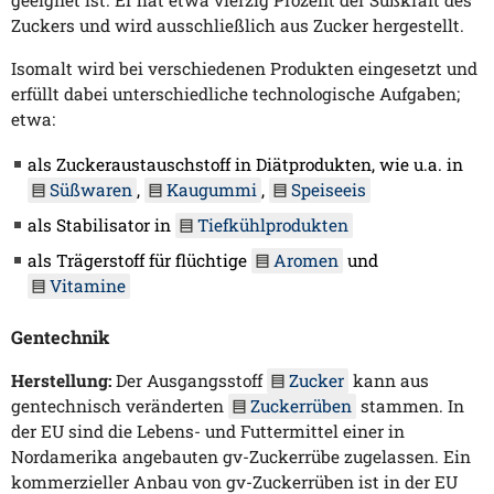
geeignet ist. Er hat etwa vierzig Prozent der Süßkraft des
Zuckers und wird ausschließlich aus Zucker hergestellt.
Isomalt wird bei verschiedenen Produkten eingesetzt und
erfüllt dabei unterschiedliche technologische Aufgaben;
etwa:
als Zuckeraustauschstoff in Diätprodukten, wie u.a. in
Süßwaren
,
Kaugummi
,
Speiseeis
als Stabilisator in
Tiefkühlprodukten
als Trägerstoff für flüchtige
Aromen
und
Vitamine
Gentechnik
Herstellung:
Der Ausgangsstoff
Zucker
kann aus
gentechnisch veränderten
Zuckerrüben
stammen. In
der EU sind die Lebens- und Futtermittel einer in
Nordamerika angebauten gv-Zuckerrübe zugelassen. Ein
kommerzieller Anbau von gv-Zuckerrüben ist in der EU