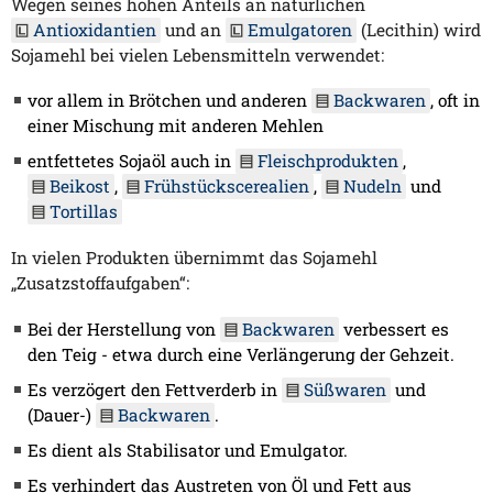
Wegen seines hohen Anteils an natürlichen
Antioxidantien
und an
Emulgatoren
(Lecithin) wird
Sojamehl bei vielen Lebensmitteln verwendet:
vor allem in Brötchen und anderen
Backwaren
, oft in
einer Mischung mit anderen Mehlen
entfettetes Sojaöl auch in
Fleischprodukten
,
Beikost
,
Frühstückscerealien
,
Nudeln
und
Tortillas
In vielen Produkten übernimmt das Sojamehl
„Zusatzstoffaufgaben“:
Bei der Herstellung von
Backwaren
verbessert es
den Teig - etwa durch eine Verlängerung der Gehzeit.
Es verzögert den Fettverderb in
Süßwaren
und
(Dauer-)
Backwaren
.
Es dient als Stabilisator und Emulgator.
Es verhindert das Austreten von Öl und Fett aus