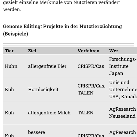
gezielt einzelne Merkmale von Nutztieren verändert
werden.
Genome Editing: Projekte in der Nutztierzüchtung
(Beispiele)
Tier
Ziel
Verfahren
Wer
Forschungs-
Huhn
allergenfreie Eier
CRISPR/Cas
Institute
Japan
Unis und
CRISPR/Cas,
Kuh
Hornlosigkeit
Unternehm
TALEN
USA, Kanad
AgResearch
Kuh
allergenfreie Milch
TALEN
Neuseeland
bessere
AgResearch
Kuh
CRISPR/Cas