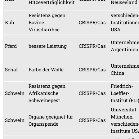
Hitzeverträglichkeit
Neuseeland
Resistenz gegen
verschieden
Kuh
Bovine
CRISPR/Cas
Institutione
Virusdiarrhoe
USA
Unternehm
Pferd
bessere Leistung
CRISPR/Cas
Argentinien
Unternehm
Schaf
Farbe der Wolle
CRISPR/Cas
China
Resistenz gegen
Friedrich-
Schwein
Afrikanische
CRISPR/Cas
Loeffler-
Schweinepest
Institut (FLI
Universität
Organe geeignet für
München,
Schwein
CRISPR/Cas
Organspende
verschieden
Institute U