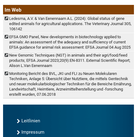
Im Web
Ledesma, A.V. & Van Eenennaam A.L. (2024): Global status of gene
edited animals for agricultural applications. The Veterinary Journal 305,
106142
EFSA GMO Panel, New developments in biotechnology applied to
animals: An assessment of the adequacy and sufficiency of current
EFSA guidance for animal risk assessment: EFSA Journal 04 Aug 2025
New Genomic Techniques (NGT) in animals and their agri/food/feed
products; EFSA Journal 2023;20(9):EN-8311. External Scientific Report;
Alison L.Van Eenennaam
Monitoring Bericht des BVL, JKI und FLI zu Neuen Molekularen
Techniken, Anlage 5: Übersicht über Nutztiere, die mittels Gentechnik
und neuer molekularbiologischer Techniken für die Bereiche Ernährung,
Landwirtschaft, Heimtiere, Arzneimittelherstellung und -forschung
erstellt wurden, 07.06.2018
Leitlinien
Impressum