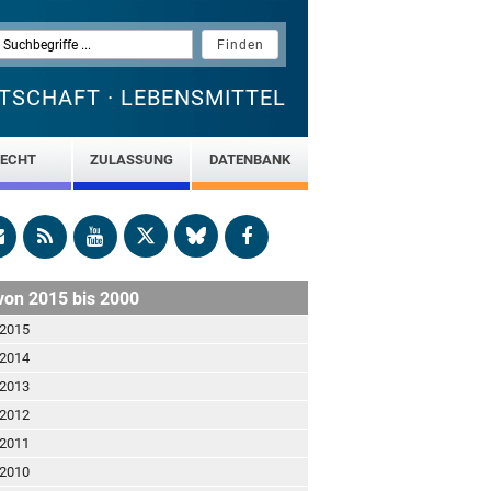
TSCHAFT · LEBENSMITTEL
ECHT
ZULASSUNG
DATENBANK
von 2015 bis 2000
 2015
 2014
 2013
 2012
 2011
 2010