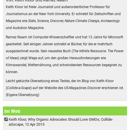
Von: Keith Kloor und Ramez Naam
Keith Kloor ist freier Journalist und außerordentlicher Professor für
Journalismus an der New York University. Er schreibt für Zeitschriften und
Magazine wie
Slate, Science, Discover, Nature Climate Change, Archaeology
und Audubon Magazine.
Ramez Naam ist Computer-Wissenschaftler und hat 13 Jahre für Microsoft
gearbeitet. Seit einigen Jahren schreibt er Bücher, für die er mehrfach
ausgezeichnet wurde. Sein neuestes Buch (
The Infinite Ressource: The Power
of Ideas
) zeigt Wege auf, um den großen Herausforderungen wie
Klimawandel, Welternährung, und schwindenden Ressourcen begegnen zu
können.
Leicht gekürzte Übersetzung eines Textes, der im Blog von Keith Kloor
(
Collide-a-Scape
) auf der Website des US-Magazines
Discover
erschienen ist.
(Eigene Übersetzung)
Im Web
Keith Kloor, Why Organic Advocates Should Love GMOs; Collide-
aSscape, 12 Apr 2013