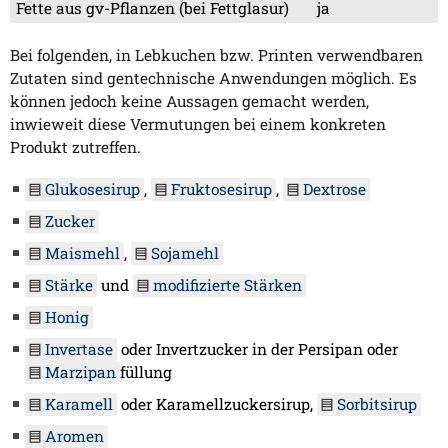
Fette aus gv-Pflanzen (bei Fettglasur)
ja
Bei folgenden, in Lebkuchen bzw. Printen verwendbaren
Zutaten sind gentechnische Anwendungen möglich. Es
können jedoch keine Aussagen gemacht werden,
inwieweit diese Vermutungen bei einem konkreten
Produkt zutreffen.
Glukosesirup
,
Fruktosesirup
,
Dextrose
Zucker
Maismehl
,
Sojamehl
Stärke
und
modifizierte Stärken
Honig
Invertase
oder Invertzucker in der Persipan oder
Marzipan
füllung
Karamell
oder Karamellzuckersirup,
Sorbitsirup
Aromen