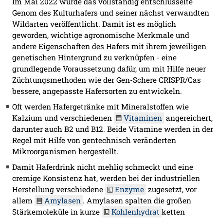
Im Mai 2022 wurde das vollständig entschlüsselte
Genom des Kulturhafers und seiner nächst verwandten
Wildarten veröffentlicht. Damit ist es möglich
geworden, wichtige agronomische Merkmale und
andere Eigenschaften des Hafers mit ihrem jeweiligen
genetischen Hintergrund zu verknüpfen - eine
grundlegende Voraussetzung dafür, um mit Hilfe neuer
Züchtungsmethoden wie der Gen-Schere CRISPR/Cas
bessere, angepasste Hafersorten zu entwickeln.
Oft werden Hafergetränke mit Mineralstoffen wie
Kalzium und verschiedenen
Vitaminen
angereichert,
darunter auch B2 und B12. Beide Vitamine werden in der
Regel mit Hilfe von gentechnisch veränderten
Mikroorganismen hergestellt.
Damit Haferdrink nicht mehlig schmeckt und eine
cremige Konsistenz hat, werden bei der industriellen
Herstellung verschiedene
Enzyme
zugesetzt, vor
allem
Amylasen
. Amylasen spalten die großen
Stärkemoleküle in kurze
Kohlenhydrat
ketten