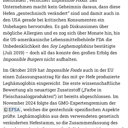
Bierbrauen“, versichert
Impossible Foods
. Das
Unternehmen macht kein Geheimnis daraus, dass diese
Hefen „gentechnisch verändert“ sind und damit auch in
den USA gerade bei kritischen Konsumenten ein
Unbehagen hervorrufen. Es gab Diskussionen über
mögliche Allergien und es zog sich über Monate hin, bis
die US-amerikanische Lebensmittelbehörde FDA die
Unbedenklichkeit des
Soy Leghemoglobins
bestätigte
(Juli 2019) – doch all das konnte den großen Erfolg des
Impossible Burgers
nicht aufhalten.
Im Oktober 2019 hat
Impossible Foods
auch in der EU
einen Zulassungsantrag für das mit gv-Hefe produzierte
Leghämoglobin eingereicht. Die erste wissenschaftliche
Bewertung als neuartiger Zusatzstoff („Farbe in
Fleischanalogprodukten“) ist bereits abgeschlossen. Im
November 2024 folgte das GMO-Expertengremium der
EFSA
, welches die gentechnik-spezifischen Aspekte
prüfte. Leghämoglobin aus dem verwendeten genetisch
veränderten Hefestamm, so die Zusammenfassung des