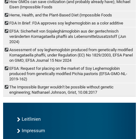
How GMOs can save civilization (and probably already have); Michael
Eisen (Impossible Foods
Heme, Health, and the Plant-Based Diet (Impossible Foods
FDA In Brief: FDA approves soy leghemoglobin as a color additive
EFSA: Sicherheit von Sojaleghämoglobin aus der gentechnisch
veränderten Komagataella phaffii als Lebensmittelzusatzstoff (Jun
2024)
Assessment of soy leghemoglobin produced from genetically modified
Komagataella phaffii, under Regulation (EC) No 1829/2003, EFSA Panel
on GMO; EFSA Journal 15 Nov 2024
EFSA: Request for placing on the market of Soy Leghemoglobin
produced from genetically modified Pichia pastoris (EFSA-GMO-NL-
2019-162)
The Impossible Burger wouldn’t be possible without genetic
engineering; Nathanael Johnson, Grist, 10.08.2017
Leitlinien
Impressum