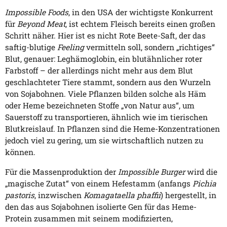
Impossible Foods
, in den USA der wichtigste Konkurrent
für
Beyond Meat
, ist echtem Fleisch bereits einen großen
Schritt näher. Hier ist es nicht Rote Beete-Saft, der das
saftig-blutige
Feeling
vermitteln soll, sondern „richtiges“
Blut, genauer: Leghämoglobin, ein blutähnlicher roter
Farbstoff – der allerdings nicht mehr aus dem Blut
geschlachteter Tiere stammt, sondern aus den Wurzeln
von Sojabohnen. Viele Pflanzen bilden solche als Häm
oder Heme bezeichneten Stoffe „von Natur aus“, um
Sauerstoff zu transportieren, ähnlich wie im tierischen
Blutkreislauf. In Pflanzen sind die Heme-Konzentrationen
jedoch viel zu gering, um sie wirtschaftlich nutzen zu
können.
Für die Massenproduktion der
Impossible Burger
wird die
„magische Zutat“ von einem Hefestamm (anfangs
Pichia
pastoris
, inzwischen
Komagataella phaffii
) hergestellt, in
den das aus Sojabohnen isolierte Gen für das Heme-
Protein zusammen mit seinem modifizierten,