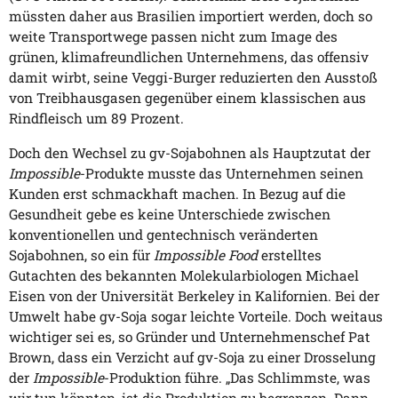
müssten daher aus Brasilien importiert werden, doch so
weite Transportwege passen nicht zum Image des
grünen, klimafreundlichen Unternehmens, das offensiv
damit wirbt, seine Veggi-Burger reduzierten den Ausstoß
von Treibhausgasen gegenüber einem klassischen aus
Rindfleisch um 89 Prozent.
Doch den Wechsel zu gv-Sojabohnen als Hauptzutat der
Impossible
-Produkte musste das Unternehmen seinen
Kunden erst schmackhaft machen. In Bezug auf die
Gesundheit gebe es keine Unterschiede zwischen
konventionellen und gentechnisch veränderten
Sojabohnen, so ein für
Impossible Food
erstelltes
Gutachten des bekannten Molekularbiologen Michael
Eisen von der Universität Berkeley in Kalifornien. Bei der
Umwelt habe gv-Soja sogar leichte Vorteile. Doch weitaus
wichtiger sei es, so Gründer und Unternehmenschef Pat
Brown, dass ein Verzicht auf gv-Soja zu einer Drosselung
der
Impossible
-Produktion führe. „Das Schlimmste, was
wir tun könnten, ist die Produktion zu begrenzen. Dann