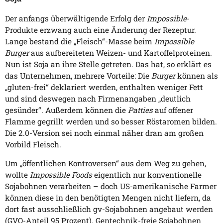
Der anfangs überwältigende Erfolg der
Impossible
-
Produkte erzwang auch eine Änderung der Rezeptur.
Lange bestand die „Fleisch“-Masse beim
Impossible
Burger
aus aufbereiteten Weizen- und Kartoffelproteinen.
Nun ist Soja an ihre Stelle getreten. Das hat, so erklärt es
das Unternehmen, mehrere Vorteile: Die
Burger
können als
„gluten-frei“ deklariert werden, enthalten weniger Fett
und sind deswegen nach Firmenangaben „deutlich
gesünder“. Außerdem können die
Patties
auf offener
Flamme gegrillt werden und so besser Röstaromen bilden.
Die 2.0-Version sei noch einmal näher dran am großen
Vorbild Fleisch.
Um „öffentlichen Kontroversen“ aus dem Weg zu gehen,
wollte
Impossible Foods
eigentlich nur konventionelle
Sojabohnen verarbeiten – doch US-amerikanische Farmer
können diese in den benötigten Mengen nicht liefern, da
dort fast ausschließlich gv-Sojabohnen angebaut werden
(GVO-Anteil 95 Prozent). Gentechnik-freie Sojabohnen