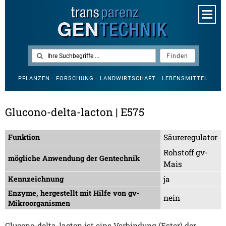
PFLANZEN · FORSCHUNG · LANDWIRTSCHAFT · LEBENSMITTEL
Glucono-delta-lacton | E575
Funktion
Säureregulator
Rohstoff gv-
mögliche Anwendung der Gentechnik
Mais
Kennzeichnung
ja
Enzyme, hergestellt mit Hilfe von gv-
nein
Mikroorganismen
Glucono-delta-lacton ist eine Verbindung (Ester) der