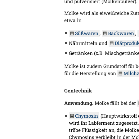
und pulverisiert (Molkenpulver). 
Molke wird als eiweißreiche Zut
etwa in
Süßwaren
,
Backwaren
,
Nährmitteln und
Diätprodu
Getränken (z.B. Mischgetränk
Molke ist zudem Grundstoff für b
für die Herstellung von
Milchz
Gentechnik
Anwendung.
Molke fällt bei der
Chymosin
(Hauptwirkstoff 
wird ihr Labferment zugesetzt.
trübe Flüssigkeit an, die Molk
Chymosins verbleibt in der Mo