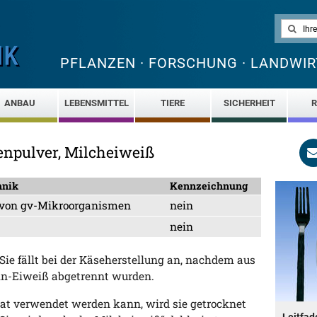
PFLANZEN · FORSCHUNG · LANDWIR
ANBAU
LEBENSMITTEL
TIERE
SICHERHEIT
R
npulver, Milcheiweiß
hnik
Kennzeichnung
e von gv-Mikroorganismen
nein
nein
Sie fällt bei der Käseherstellung an, nachdem aus
ein-Eiweiß abgetrennt wurden.
at verwendet werden kann, wird sie getrocknet
Leitfad