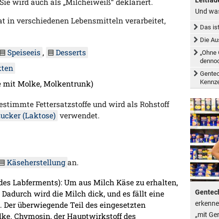
Sie wird auch als „Milcheiweiß“ deklariert.
Und was
at in verschiedenen Lebensmitteln verarbeitet,
Das is
Die Au
Speiseeis
,
Desserts
„Ohne 
dennoc
kten
Gentec
Kennz
e mit Molke, Molkentrunk)
estimmte Fettersatzstoffe und wird als Rohstoff
ucker (Laktose)
verwendet.
Käseherstellung
an.
des Labferments): Um aus Milch Käse zu erhalten,
Gentech
 Dadurch wird die Milch dick, und es fällt eine
erkenne
e. Der überwiegende Teil des eingesetzten
„mit Ge
lke. Chymosin, der Hauptwirkstoff des