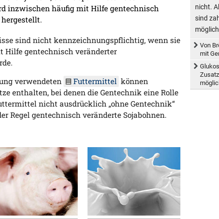
nicht. 
ird inzwischen häufig mit Hilfe gentechnisch
sind za
hergestellt.
möglich
se sind nicht kennzeichnungspflichtig, wenn sie
Von Br
 Hilfe gentechnisch veränderter
mit Ge
rde.
Glukos
Zusatz
ltung verwendeten
Futtermittel
können
möglic
ze enthalten, bei denen die Gentechnik eine Rolle
uttermittel nicht ausdrücklich „ohne Gentechnik“
n der Regel gentechnisch veränderte Sojabohnen.