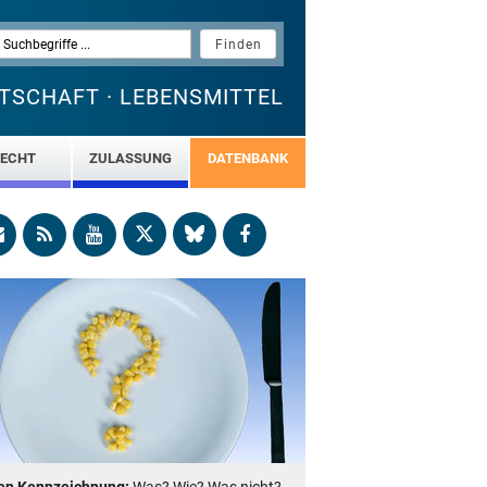
TSCHAFT · LEBENSMITTEL
ECHT
ZULASSUNG
DATENBANK
en Kennzeichnung:
Was? Wie? Was nicht?