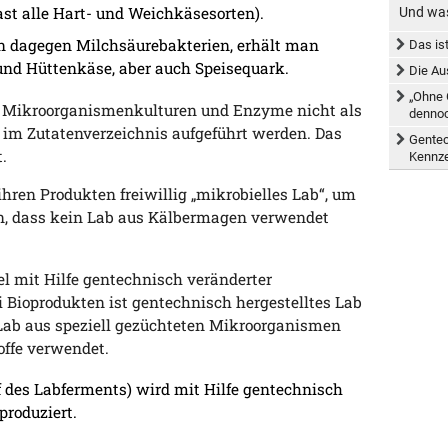
st alle Hart- und Weichkäsesorten).
Und was
 dagegen Milchsäurebakterien, erhält man
Das is
und Hüttenkäse, aber auch Speisequark.
Die Au
„Ohne 
n Mikroorganismenkulturen und Enzyme nicht als
dennoc
im Zutatenverzeichnis aufgeführt werden. Das
Gentec
.
Kennz
 ihren Produkten freiwillig „mikrobielles Lab“, um
en, dass kein Lab aus Kälbermagen verwendet
el mit Hilfe gentechnisch veränderter
Bioprodukten ist gentechnisch hergestelltes Lab
d Lab aus speziell gezüchteten Mikroorganismen
offe verwendet.
 des Labferments) wird mit Hilfe gentechnisch
roduziert.