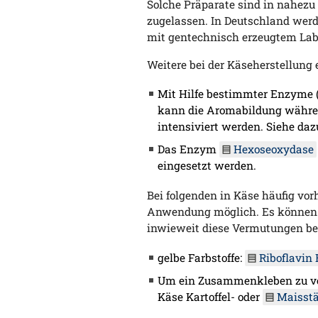
Solche Präparate sind in nahezu
zugelassen. In Deutschland wer
mit gentechnisch erzeugtem Lab
Weitere bei der Käseherstellung
Mit Hilfe bestimmter Enzyme 
kann die Aromabildung währen
intensiviert werden. Siehe da
Das Enzym
Hexoseoxydase
eingesetzt werden.
Bei folgenden in Käse häufig vo
Anwendung möglich. Es können 
inwieweit diese Vermutungen bei
gelbe Farbstoffe:
Riboflavin 
Um ein Zusammenkleben zu ver
Käse Kartoffel- oder
Maisst