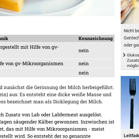
Nicht be
Gentechn
hnik
Kennzeichnung
oder gar
gestellt mit Hilfe von gv-
nein
Glukos
Zusatz
ilfe von gv-Mikroorganismen
nein
möglic
nein
d zunächst die Gerinnung der Milch herbeigeführt.
ein) aus: Es entsteht eine dicke weiße Masse und
ess bezeichnet man als Dicklegung der Milch.
ch Zusatz von Lab oder Labferment ausgelöst.
 Magen säugender Kälber gewonnen. Inzwischen ist
et, das mit Hilfe von Mikroorganismen - meist
stellt wird. So entsteht der so genannte
Leitfad