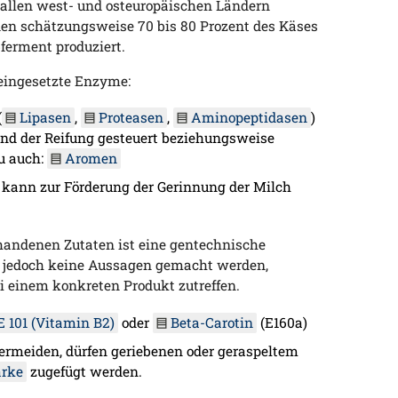
 allen west- und osteuropäischen Ländern
den schätzungsweise 70 bis 80 Prozent des Käses
ferment produziert.
 eingesetzte Enzyme:
(
Lipasen
,
Proteasen
,
Aminopeptidasen
)
d der Reifung gesteuert beziehungsweise
zu auch:
Aromen
kann zur Förderung der Gerinnung der Milch
rhandenen Zutaten ist eine gentechnische
jedoch keine Aussagen gemacht werden,
 einem konkreten Produkt zutreffen.
E 101 (Vitamin B2)
oder
Beta-Carotin
(E160a)
meiden, dürfen geriebenen oder geraspeltem
ärke
zugefügt werden.