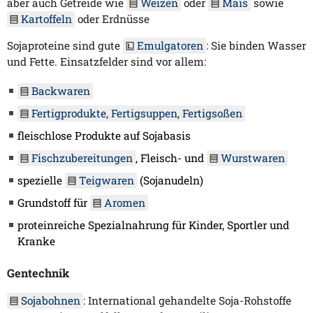
aber auch Getreide wie
Weizen
oder
Mais
sowie
Kartoffeln
oder Erdnüsse
Sojaproteine sind gute
Emulgatoren
: Sie binden Wasser
und Fette. Einsatzfelder sind vor allem:
Backwaren
Fertigprodukte, Fertigsuppen, Fertigsoßen
fleischlose Produkte auf Sojabasis
Fischzubereitungen
, Fleisch- und
Wurstwaren
spezielle
Teigwaren
(Sojanudeln)
Grundstoff für
Aromen
proteinreiche Spezialnahrung für Kinder, Sportler und
Kranke
Gentechnik
Sojabohnen
: International gehandelte Soja-Rohstoffe