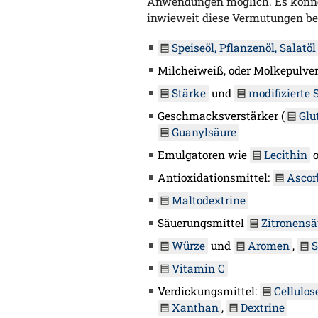
Anwendungen möglich. Es könne
inwieweit diese Vermutungen bei
Speiseöl, Pflanzenöl, Salatöl
Milcheiweiß, oder Molkepulver
Stärke
und
modifizierte 
Geschmacksverstärker (
Glu
Guanylsäure
Emulgatoren wie
Lecithin
o
Antioxidationsmittel:
Ascor
Maltodextrine
Säuerungsmittel
Zitronensä
Würze
und
Aromen
,
S
Vitamin C
Verdickungsmittel:
Cellulos
Xanthan
,
Dextrine