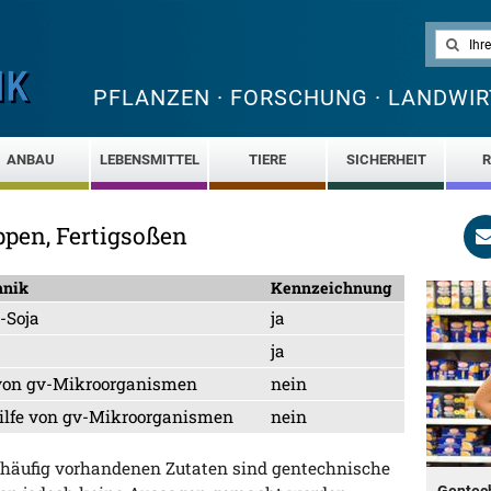
PFLANZEN · FORSCHUNG · LANDWIR
ANBAU
LEBENSMITTEL
TIERE
SICHERHEIT
R
uppen, Fertigsoßen
hnik
Kennzeichnung
v-Soja
ja
ja
e von gv-Mikroorganismen
nein
 Hilfe von gv-Mikroorganismen
nein
en häufig vorhandenen Zutaten sind gentechnische
Gentech