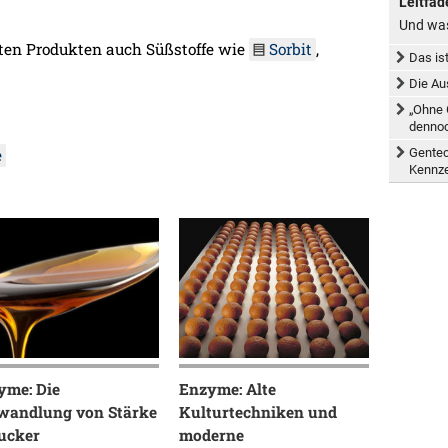
Leitfad
Und was
rten Produkten auch Süßstoffe wie
Sorbit
,
Das is
Die Au
„Ohne 
dennoc
Gentec
e
Kennz
yme: Die
Enzyme: Alte
wandlung von Stärke
Kulturtechniken und
Zucker
moderne