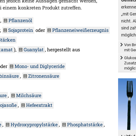
n jedoch keine Aussagen gemacht werden,
erkenne
 einem konkreten Produkt zutreffen.
„mit Ge
,
Pflanzenöl
nicht. 
sind za
,
Sojaprotein
oder
Pflanzeneiweißerzeugnis
möglich
Stärken
Von Br
tamat
),
Guanylat
, hergestellt aus
mit Ge
Glukos
Zusatz
der
Mono- und Diglyceride
möglic
binsäure
,
Zitronensäure
ure
,
Milchsäure
ojasoße
,
Hefeextrakt
e
,
Hydroxypropylstärke
,
Phosphatstärke
,