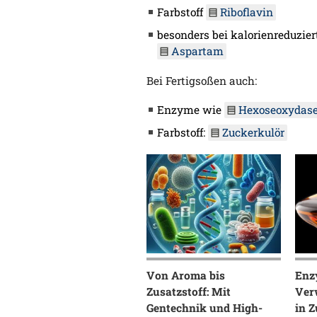
Farbstoff
Riboflavin
besonders bei kalorienreduzie
Aspartam
Bei Fertigsoßen auch:
Enzyme wie
Hexoseoxydas
Farbstoff:
Zuckerkulör
Von Aroma bis
Enz
Zusatzstoff: Mit
Ver
Gentechnik und High-
in 