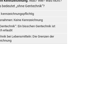
en Kennzeichnung:
Was? Wie? Was nicht?
 bedeutet „ohne Gentechnik“?
t kennzeichnungspflichtig
snahmen: Keine Kennzeichnung
Gentechnik“: Ein bisschen Gentechnik ist
h erlaubt
hnik bei Lebensmitteln: Die Grenzen der
eichnung