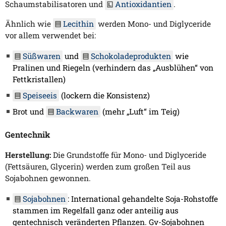
Schaumstabilisatoren und
Antioxidantien
.
Ähnlich wie
Lecithin
werden Mono- und Diglyceride
vor allem verwendet bei:
Süßwaren
und
Schokoladeprodukten
wie
Pralinen und Riegeln (verhindern das „Ausblühen“ von
Fettkristallen)
Speiseeis
(lockern die Konsistenz)
Brot und
Backwaren
(mehr „Luft“ im Teig)
Gentechnik
Herstellung:
Die Grundstoffe für Mono- und Diglyceride
(Fettsäuren, Glycerin) werden zum großen Teil aus
Sojabohnen gewonnen.
Sojabohnen
: International gehandelte Soja-Rohstoffe
stammen im Regelfall ganz oder anteilig aus
gentechnisch veränderten Pflanzen. Gv-Sojabohnen