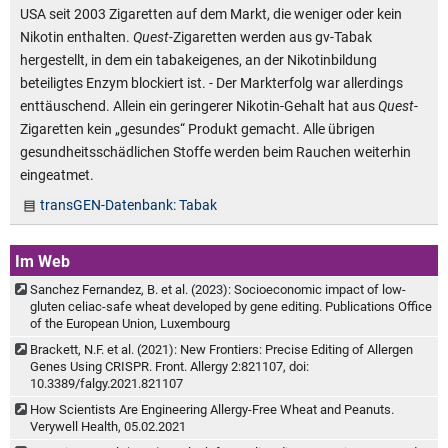
USA seit 2003 Zigaretten auf dem Markt, die weniger oder kein
Nikotin enthalten.
Quest
-Zigaretten werden aus gv-Tabak
hergestellt, in dem ein tabakeigenes, an der Nikotinbildung
beteiligtes Enzym blockiert ist. - Der Markterfolg war allerdings
enttäuschend. Allein ein geringerer Nikotin-Gehalt hat aus
Quest
-
Zigaretten kein „gesundes“ Produkt gemacht. Alle übrigen
gesundheitsschädlichen Stoffe werden beim Rauchen weiterhin
eingeatmet.
transGEN-Datenbank: Tabak
Im Web
Sanchez Fernandez, B. et al. (2023): Socioeconomic impact of low-
gluten celiac-safe wheat developed by gene editing. Publications Office
of the European Union, Luxembourg
Brackett, N.F. et al. (2021): New Frontiers: Precise Editing of Allergen
Genes Using CRISPR. Front. Allergy 2:821107, doi:
10.3389/falgy.2021.821107
How Scientists Are Engineering Allergy-Free Wheat and Peanuts.
Verywell Health, 05.02.2021