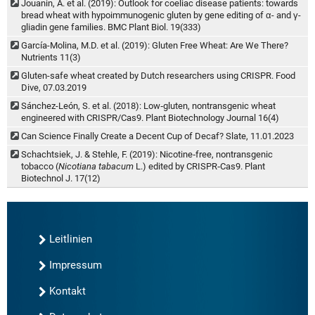
Jouanin, A. et al. (2019): Outlook for coeliac disease patients: towards
bread wheat with hypoimmunogenic gluten by gene editing of α- and γ-
gliadin gene families. BMC Plant Biol. 19(333)
García-Molina, M.D. et al. (2019): Gluten Free Wheat: Are We There?
Nutrients 11(3)
Gluten-safe wheat created by Dutch researchers using CRISPR. Food
Dive, 07.03.2019
Sánchez-León, S. et al. (2018): Low‐gluten, nontransgenic wheat
engineered with CRISPR/Cas9. Plant Biotechnology Journal 16(4)
Can Science Finally Create a Decent Cup of Decaf? Slate, 11.01.2023
Schachtsiek, J. & Stehle, F. (2019): Nicotine‐free, nontransgenic
tobacco (
Nicotiana tabacum
L.) edited by CRISPR‐Cas9. Plant
Biotechnol J. 17(12)
Leitlinien
Impressum
Kontakt