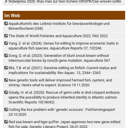
Nobelpreis 2020. Was man zur Gen-Schere CRISPR/Cas wissen sollte
Im Web
Aquakulturinfo des Leibniz-Instituts für Gewässerökologie und
Binnenfischerei (IGB)
The State of World Fisheries and Aquaculture 2022. FAO 2022
Yang, Z. et al. (2024): Genes for editing to improve economic traits in
aquaculture fish species. Aquaculture Reports 37, 102246
Dong, Q. et al. (2023): Generation of blunt snout bream without
intermuscular bones by runx2b gene mutation. Aquaculture 567
Blix, T.B. et al. (2021): Genome editing on finfish: Current status and
implications for sustainability. Rev Aquac. 13, 2344–2363
New genetic tools will deliver improved farmed fish, oysters, and
shrimp. Here’s what to expect. Science 19.11.2020
Güralp, H. et al. (2020): Rescue of germ cells in dnd crispant embryos
opens the possibility to produce inherited sterility in Atlantic salmon.
Scientific Reports 10(18042)
Cutting the lice problem with ‘genetic scissors’. Fishfarmingexpert
23.10.2020
Red sea bream and tiger puffer: Japan approves two new gene edited
fish for sale. Genetic Literacy Project, 26.01.2022