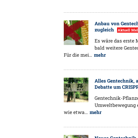
Anbau von Gentech
zugleich
Aktuell Me
Es wäre das erste 
bald weitere Gente
Für die mei…
mehr
Alles Gentechnik, 
Debatte um CRISP
Gentechnik-Pflanze
Umweltbewegung e
wie etwa…
mehr
Neues Gentechnik-