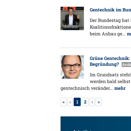
Gentechnik im Bund
Der Bundestag hat 
Koalitionsfraktion
beim Anbau ge…
m
Grüne Gentechnik: 
Begründung?
Arch
Im Grundsatz steht
werden bald selbst
gentechnisch veränder…
mehr
«
‹
1
2
›
»