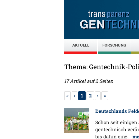
AKTUELL
FORSCHUNG
Thema: Gentechnik-Poli
17 Artikel auf 2 Seiten
«
‹
1
2
›
»
Deutschlands Felde
Schon seit einigen
gentechnisch verä
bis dahin einz…
me