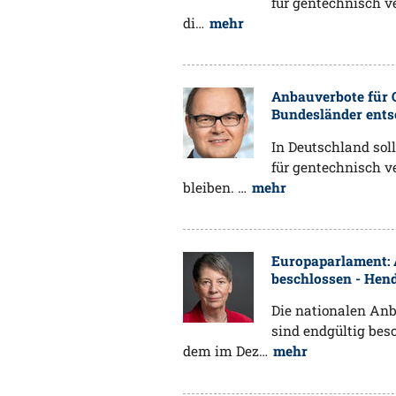
für gentechnisch v
di…
mehr
Anbauverbote für G
Bundesländer ents
In Deutschland sol
für gentechnisch v
bleiben. …
mehr
Europaparlament: 
beschlossen - Hend
Die nationalen Anb
sind endgültig bes
dem im Dez…
mehr