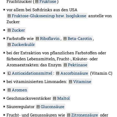
Fruchtzucker (
Fruktose
)
vor allem bei Softdrinks aus den USA
Fruktose-Glukosesirup bzw. Isoglukose
anstelle von
Zucker
Zucker
Farbstoffe wie
Riboflavin
,
Beta-Carotin
,
Zuckerkulör
bei der Extraktion von pflanzlichen Farbstoffen oder
färbenden Lebensmitteln, Frucht-, Kräuter- oder
Aromaextrakten: das Enzym
Pektinase
Antioxidationsmittel
:
Ascorbinsäure
(Vitamin C)
bei vitaminisierten Limonaden:
Vitamine
Aromen
Geschmacksverstärker
Maltol
Säureregulator
Gluconsäure
Frucht- und Genusssäuren wie
Zitronensäure
oder